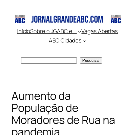
Pular
para
o
conteúdo
Início
Sobre o JGABC e +
Vagas Abertas
ABC Cidades
Pesquisar
Pesquisar
Aumento da
População de
Moradores de Rua na
pandemia