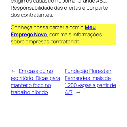
exigimos cadastro no Jornal Grande ABC.
Responsabilidade das ofertas é por parte
dos contratantes.
Conheça nossa parceria com o
Meu
Emprego Novo
, com mais informações
sobre empresas contratando.
←
Em casa ou no
Fundação Florestan
escritório: Dicas para
Fernandes: mais de
manter o foco no
1.200 vagas a partir de
trabalho híbrido
4/7
→