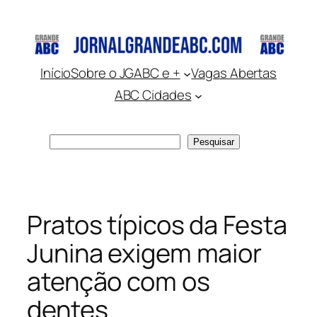
Pular
para
o
conteúdo
Início
Sobre o JGABC e +
Vagas Abertas
ABC Cidades
Pesquisar
Pesquisar
Pratos típicos da Festa
Junina exigem maior
atenção com os
dentes