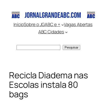
Pular
para
o
conteúdo
Início
Sobre o JGABC e +
Vagas Abertas
ABC Cidades
Pesquisar
Pesquisar
Recicla Diadema nas
Escolas instala 80
bags