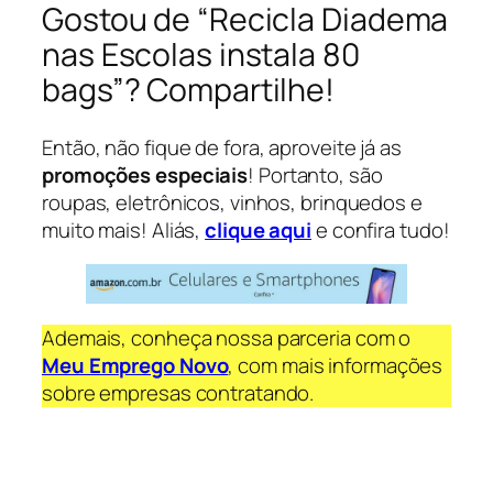
Gostou de “Recicla Diadema
nas Escolas instala 80
bags”? Compartilhe!
Então, não fique de fora, aproveite já as
promoções especiais
! Portanto, são
roupas, eletrônicos, vinhos, brinquedos e
muito mais! Aliás,
clique aqui
e confira tudo!
Ademais, conheça nossa parceria com o
Meu Emprego Novo
, com mais informações
sobre empresas contratando.