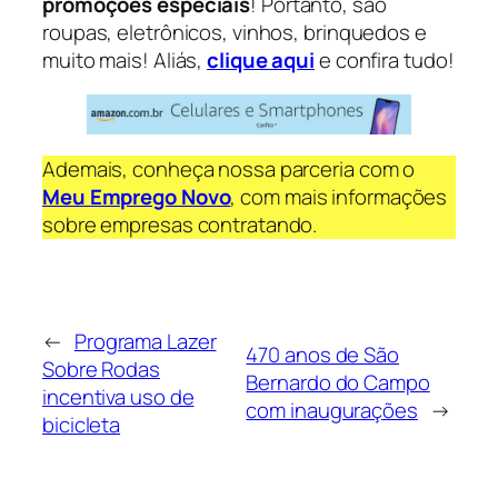
promoções especiais
! Portanto, são
roupas, eletrônicos, vinhos, brinquedos e
muito mais! Aliás,
clique aqui
e confira tudo!
Ademais, conheça nossa parceria com o
Meu Emprego Novo
, com mais informações
sobre empresas contratando.
←
Programa Lazer
470 anos de São
Sobre Rodas
Bernardo do Campo
incentiva uso de
com inaugurações
→
bicicleta