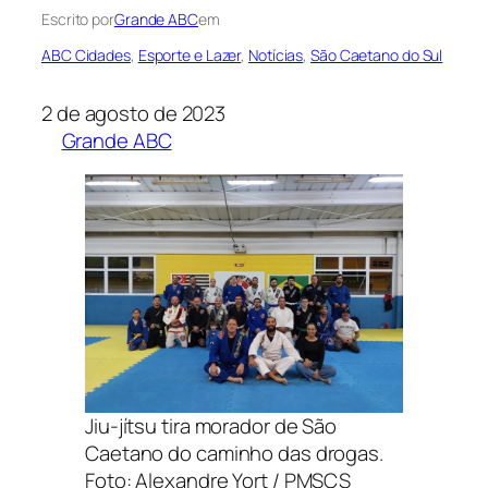
Escrito por
Grande ABC
em
ABC Cidades
, 
Esporte e Lazer
, 
Notícias
, 
São Caetano do Sul
2 de agosto de 2023
Grande ABC
Jiu-jítsu tira morador de São
Caetano do caminho das drogas.
Foto: Alexandre Yort / PMSCS