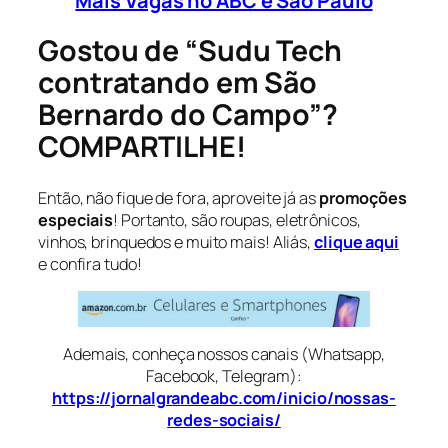
Mais Vagas no ABC e São Paulo
Gostou de “Sudu Tech
contratando em São
Bernardo do Campo”?
COMPARTILHE!
Então, não fique de fora, aproveite já as
promoções
especiais
! Portanto, são roupas, eletrônicos,
vinhos, brinquedos e muito mais! Aliás,
clique aqui
e confira tudo!
Ademais, conheça nossos canais (Whatsapp,
Facebook, Telegram):
https://jornalgrandeabc.com/inicio/nossas-
redes-sociais/