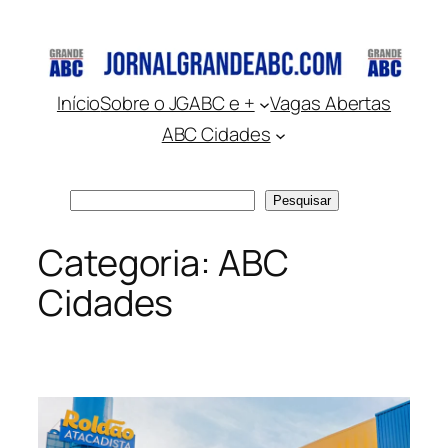
Pular
para
o
conteúdo
Início
Sobre o JGABC e +
Vagas Abertas
ABC Cidades
Pesquisar
Pesquisar
Categoria:
ABC
Cidades