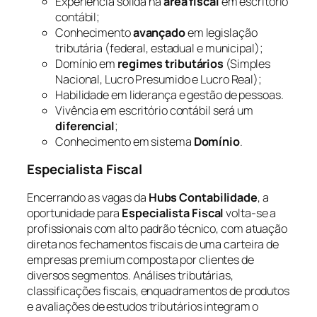
Experiência sólida na
área fiscal
em escritório
contábil;
Conhecimento
avançado
em legislação
tributária (federal, estadual e municipal);
Domínio em
regimes tributários
(Simples
Nacional, Lucro Presumido e Lucro Real);
Habilidade em liderança e gestão de pessoas.
Vivência em escritório contábil será um
diferencial
;
Conhecimento em sistema
Domínio
.
Especialista Fiscal
Encerrando as vagas da
Hubs Contabilidade
, a
oportunidade para
Especialista Fiscal
volta-se a
profissionais com alto padrão técnico, com atuação
direta nos fechamentos fiscais de uma carteira de
empresas premium composta por clientes de
diversos segmentos. Análises tributárias,
classificações fiscais, enquadramentos de produtos
e avaliações de estudos tributários integram o