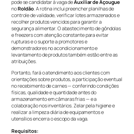
pode se candidatar à vaga de
Auxiliar de Açougue
no
Roldão
. A rotina inclui preencher planilhas de
controle de validade, verificar lotes armazenados e
recolher produtos vencidos para garantir a
segurança alimentar. O abastecimento de gôndolas
e freezers com atenção constante para evitar
rupturas e o suporte a promotores e
demonstradores no acondicionamento e
levantamento de produtos também estão entre as
atribuições.
Portanto, fará o atendimento aos clientes com
orientações sobre produtos, a participação eventual
no recebimento de carnes — conferindo condições
físicas, qualidade e quantidade antes do
armazenamento em câmaras frias — e a
colaboração nos inventários. Zelar pela higiene e
realizar a limpeza diária de equipamentos e
utensílios encerra o escopo da vaga.
Requisitos: