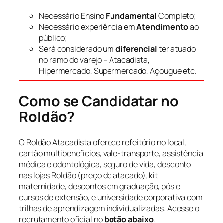
Necessário Ensino
Fundamental
Completo;
Necessário experiência em
Atendimento
ao
público;
Será considerado um
diferencial
ter atuado
no ramo do varejo – Atacadista,
Hipermercado, Supermercado, Açougue etc.
Como se Candidatar no
Roldão?
O Roldão Atacadista oferece refeitório no local,
cartão multibenefícios, vale-transporte, assistência
médica e odontológica, seguro de vida, desconto
nas lojas Roldão (preço de atacado), kit
maternidade, descontos em graduação, pós e
cursos de extensão, e universidade corporativa com
trilhas de aprendizagem individualizadas. Acesse o
recrutamento oficial no
botão abaixo
.