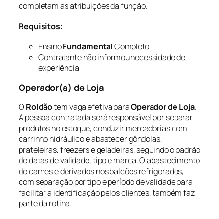
completam as atribuições da função.
Requisitos:
Ensino
Fundamental
Completo
Contratante não informou necessidade de
experiência
Operador(a) de Loja
O
Roldão
tem vaga efetiva para
Operador de Loja
.
A pessoa contratada será responsável por separar
produtos no estoque, conduzir mercadorias com
carrinho hidráulico e abastecer gôndolas,
prateleiras, freezers e geladeiras, seguindo o padrão
de datas de validade, tipo e marca. O abastecimento
de carnes e derivados nos balcões refrigerados,
com separação por tipo e período de validade para
facilitar a identificação pelos clientes, também faz
parte da rotina.