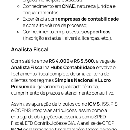
Conhecimento em
CNAE
, natureza jurídica e
enquadramentos;
Experiência com
empresas de contabilidade
e com alto volume de processo;
Conhecimento em processos
específicos
(inscrição estadual, alvarás, licenças, etc.).
Analista Fiscal
Com salário entre
R$ 4.000
e
R$ 5.500
, a vaga de
Analista Fiscal
na
Hubs Contabilidade
envolve o
fechamento fiscal completo de uma carteira de
clientes nos regimes
Simples Nacional
e
Lucro
Presumido
, garantindo qualidade técnica,
cumprimento de prazos e atendimento consultivo.
Assim, as apuração de tributos como
ICMS
, ISS, PIS
e COFINS integra as atribuições, assim como a
entrega de obrigações acessórias como SPED
Fiscal, EFD Contribuições e GIA. A análise de CFOP,
NCM
e classificação fiscal também fazem parte do