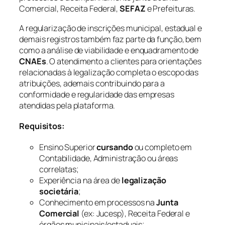
Comercial, Receita Federal,
SEFAZ
e Prefeituras.
A regularização de inscrições municipal, estadual e
demais registros também faz parte da função, bem
como a análise de viabilidade e enquadramento de
CNAEs
. O atendimento a clientes para orientações
relacionadas à legalização completa o escopo das
atribuições, ademais contribuindo para a
conformidade e regularidade das empresas
atendidas pela plataforma.
Requisitos:
Ensino Superior
cursando
ou completo em
Contabilidade, Administração ou áreas
correlatas;
Experiência na área de
legalização
societária
;
Conhecimento em processos na
Junta
Comercial
(ex: Jucesp), Receita Federal e
órgãos municipais/estaduais;