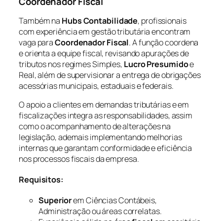
Coordenador Fiscal
Também na
Hubs Contabilidade
, profissionais
com experiência em gestão tributária encontram
vaga para
Coordenador Fiscal
. A função coordena
e orienta a equipe fiscal, revisando apurações de
tributos nos regimes Simples,
Lucro Presumido
e
Real, além de supervisionar a entrega de obrigações
acessórias municipais, estaduais e federais.
O apoio a clientes em demandas tributárias e em
fiscalizações integra as responsabilidades, assim
como o acompanhamento de alterações na
legislação, ademais implementando melhorias
internas que garantam conformidade e eficiência
nos processos fiscais da empresa.
Requisitos:
Superior
em Ciências Contábeis,
Administração ou áreas correlatas.