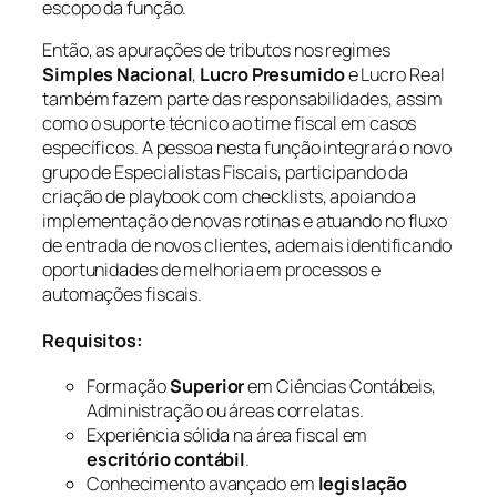
escopo da função.
Então, as apurações de tributos nos regimes
Simples Nacional
,
Lucro Presumido
e Lucro Real
também fazem parte das responsabilidades, assim
como o suporte técnico ao time fiscal em casos
específicos. A pessoa nesta função integrará o novo
grupo de Especialistas Fiscais, participando da
criação de playbook com checklists, apoiando a
implementação de novas rotinas e atuando no fluxo
de entrada de novos clientes, ademais identificando
oportunidades de melhoria em processos e
automações fiscais.
Requisitos:
Formação
Superior
em Ciências Contábeis,
Administração ou áreas correlatas.
Experiência sólida na área fiscal em
escritório contábil
.
Conhecimento avançado em
legislação