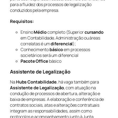
para a fluidez dos processos de legalização
conduzidos pela empresa.
Requisitos:
Ensino
Médio
completo (Superior
cursando
em Contabilidade, Administração ou áreas
correlatas é um
diferencial
);
Conhecimento
básico
em processos
societários será um diferencial
Pacote Office
básico
Assistente de Legalização
Na
Hubs Contabilidade
, há vaga também para
Assistente de Legalização
, com atuação na
condução de processos de abertura, alteração e
baixa de empresas. A elaboração e conferência de
contratos sociais, atas e alterações contratuais
integram as responsabilidades, assim como
protocolos e acompanhamento junto à Junta