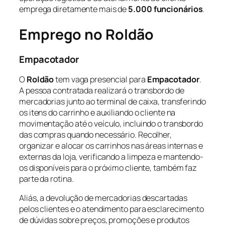
emprega diretamente mais de
5.000 funcionários
.
Emprego no Roldão
Empacotador
O
Roldão
tem vaga presencial para
Empacotador
.
A pessoa contratada realizará o transbordo de
mercadorias junto ao terminal de caixa, transferindo
os itens do carrinho e auxiliando o cliente na
movimentação até o veículo, incluindo o transbordo
das compras quando necessário. Recolher,
organizar e alocar os carrinhos nas áreas internas e
externas da loja, verificando a limpeza e mantendo-
os disponíveis para o próximo cliente, também faz
parte da rotina.
Aliás, a devolução de mercadorias descartadas
pelos clientes e o atendimento para esclarecimento
de dúvidas sobre preços, promoções e produtos