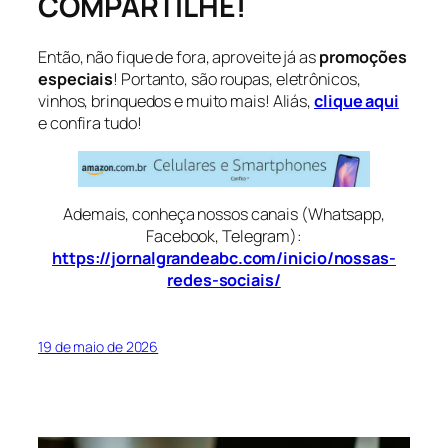
COMPARTILHE!
Então, não fique de fora, aproveite já as
promoções
especiais
! Portanto, são roupas, eletrônicos,
vinhos, brinquedos e muito mais! Aliás,
clique aqui
e confira tudo!
Ademais, conheça nossos canais (Whatsapp,
Facebook, Telegram):
https://jornalgrandeabc.com/inicio/nossas-
redes-sociais/
19 de maio de 2026