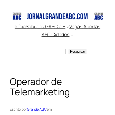
Pular
para
o
conteúdo
Início
Sobre o JGABC e +
Vagas Abertas
ABC Cidades
Pesquisar
Pesquisar
Operador de
Telemarketing
Escrito por
Grande ABC
em