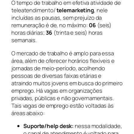
O tempo de trabalho em efetiva atividade de
teleatendimento/
telemarketing
, nele
incluídas as pausas, sem prejuízo da
remuneração é de, no máximo:
06
(seis)
horas diárias;
36
(trinta e seis) horas
semanais.
O mercado de trabalho é amplo para essa
área, além de oferecer horários flexíveis e
jornadas de meio-período, acolhendo
pessoas de diversas faixas etárias e
atraindo muitos jovens em busca do primeiro
emprego. Há vagas em organizações
privadas, públicas e não governamentais.
Tais vagas de emprego estão voltadas às
áreas abaixo:
Suporte/help desk:
nessa modalidade,
o canal de atendimento é voltado para