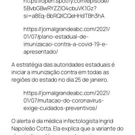
https://open.spotify.com/episode/
5BvbGBwRYZZlO4cbuVK1Gz?
si=a8Eq-BbRQXCQeHHdTBh3hA
https://jornalgrandeabc.com/2021/
01/07/plano-estadual-de-
imunizacao-contra-a-covid-19-e-
apresentado/
A estratégia das autoridades estaduais é
iniciar a imunização contra em todas as
regiões do estado no dia 25 de janeiro.
https://jornalgrandeabc.com/2021/
01/07/mutacao-do-coronavirus-
exige-cuidados-preventivos/
O alerta é da médica infectologista Ingrid
Napoleão Cotta. Ela explica que a variante do