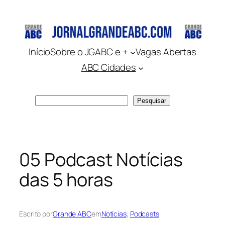
Pular
para
o
conteúdo
Início
Sobre o JGABC e +
Vagas Abertas
ABC Cidades
Pesquisar
Pesquisar
05 Podcast Notícias
das 5 horas
Escrito por
Grande ABC
em
Notícias
, 
Podcasts