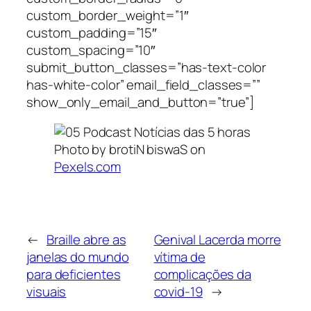
custom_border_weight=”1″
custom_padding=”15″
custom_spacing=”10″
submit_button_classes=”has-text-color
has-white-color” email_field_classes=””
show_only_email_and_button=”true”]
Photo by brotiN biswaS on
Pexels.com
←
Braille abre as
Genival Lacerda morre
janelas do mundo
vítima de
para deficientes
complicações da
visuais
covid-19
→