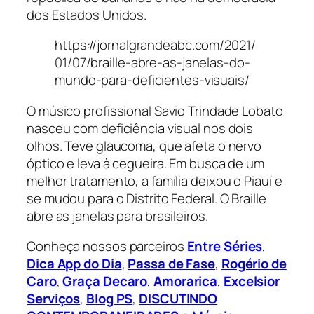
dos Estados Unidos.
https://jornalgrandeabc.com/2021/
01/07/braille-abre-as-janelas-do-
mundo-para-deficientes-visuais/
O músico profissional Savio Trindade Lobato
nasceu com deficiência visual nos dois
olhos. Teve glaucoma, que afeta o nervo
óptico e leva à cegueira. Em busca de um
melhor tratamento, a família deixou o Piauí e
se mudou para o Distrito Federal. O Braille
abre as janelas para brasileiros.
Conheça nossos parceiros
Entre Séries
,
Dica App do Dia
,
Passa de Fase
,
Rogério de
Caro
,
Graça Decaro
,
Amorarica
,
Excelsior
Serviços
,
Blog PS
,
DISCUTINDO