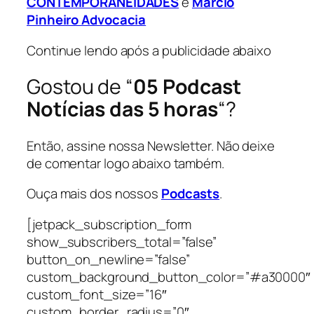
CONTEMPORANEIDADES
e
Márcio
Pinheiro Advocacia
Continue lendo após a publicidade abaixo
Gostou de “
05 Podcast
Notícias das 5 horas
“?
Então, assine nossa Newsletter. Não deixe
de comentar logo abaixo também.
Ouça mais dos nossos
Podcasts
.
[jetpack_subscription_form
show_subscribers_total=”false”
button_on_newline=”false”
custom_background_button_color=”#a30000″
custom_font_size=”16″
custom_border_radius=”0″