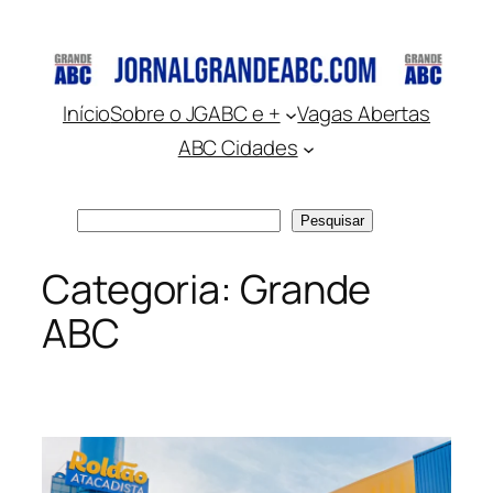
Pular
para
o
conteúdo
Início
Sobre o JGABC e +
Vagas Abertas
ABC Cidades
Pesquisar
Pesquisar
Categoria:
Grande
ABC