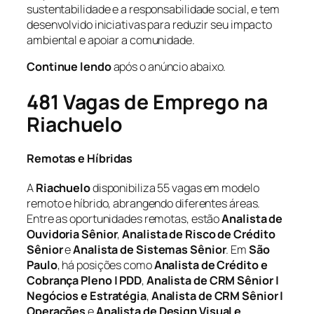
sustentabilidade e a responsabilidade social, e tem
desenvolvido iniciativas para reduzir seu impacto
ambiental e apoiar a comunidade.
Continue lendo
após o anúncio abaixo.
481 Vagas de Emprego na
Riachuelo
Remotas e Híbridas
A
Riachuelo
disponibiliza 55 vagas em modelo
remoto e híbrido, abrangendo diferentes áreas.
Entre as oportunidades remotas, estão
Analista de
Ouvidoria Sênior
,
Analista de Risco de Crédito
Sênior
e
Analista de Sistemas Sênior
. Em
São
Paulo
, há posições como
Analista de Crédito e
Cobrança Pleno | PDD
,
Analista de CRM Sênior |
Negócios e Estratégia
,
Analista de CRM Sênior |
Operações
e
Analista de Design Visual e