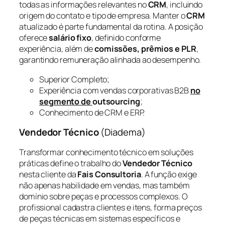
todas as informações relevantes no
CRM
, incluindo
origem do contato e tipo de empresa. Manter o
CRM
atualizado é parte fundamental da rotina. A posição
oferece
salário fixo
, definido conforme
experiência, além de
comissões, prêmios e PLR
,
garantindo remuneração alinhada ao desempenho.
Superior Completo;
Experiência com vendas corporativas B2B
no
segmento de
outsourcing
;
Conhecimento de CRM e ERP.
Vendedor Técnico
(Diadema)
Transformar conhecimento técnico em soluções
práticas define o trabalho do
Vendedor Técnico
nesta cliente da
Fais Consultoria
. A função exige
não apenas habilidade em vendas, mas também
domínio sobre peças e processos complexos. O
profissional cadastra clientes e itens, forma preços
de peças técnicas em sistemas específicos e