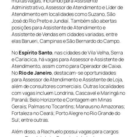
muitas vagas, incluindo para Assistente
Administrativo, Assessor de Atendimento e Líder de
Atendimento em localidades como Suzano, São
José do Rio Preto e Jundiaí. Também são abertas
posições para Assistente de Atendimento e
Assistente de Vendas em cidades variadas, entre
elas Barueri, Campinas e São Bernardo do Campo.
No
Espírito Santo
, nas cidades de Vila Velha, Serra
e Cariacica, há vagas para Assessor e Assistente de
Atendimento, assim como para Operador de Caixa.
No
Rio de Janeiro
, destacam-se oportunidades
para Assessor de Atendimento e Assistente de Loja,
além de consultores comerciais. Outras localidades
com vagas incluem Londrina, Cascavel e Maringá no
Paraná; Belo Horizonte e Contagem em Minas
Gerais; Palmas no Tocantins; Manaus no Amazonas;
Fortaleza no Ceará; Porto Alegre no Rio Grande do
Sul; entre outras.
Além disso, a Riachuelo possui vagas para cargos