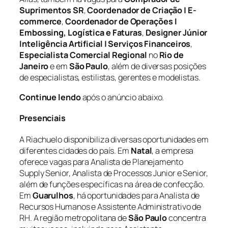
Suprimentos SR
,
Coordenador de Criação | E-
commerce
,
Coordenador de Operações I
Embossing, Logística e Faturas
,
Designer Júnior
Inteligência Artificial | Serviços Financeiros
,
Especialista Comercial Regional
no
Rio de
Janeiro
e em
São Paulo
, além de diversas posições
de especialistas, estilistas, gerentes e modelistas.
Continue lendo
após o anúncio abaixo.
Presenciais
A Riachuelo disponibiliza diversas oportunidades em
diferentes cidades do país. Em
Natal
, a empresa
oferece vagas para Analista de Planejamento
Supply Senior, Analista de Processos Junior e Senior,
além de funções específicas na área de confecção.
Em
Guarulhos
, há oportunidades para Analista de
Recursos Humanos e Assistente Administrativo de
RH. A região metropolitana de
São Paulo
concentra