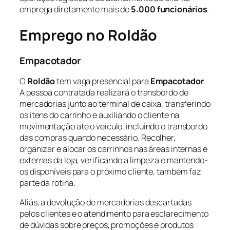
emprega diretamente mais de
5.000 funcionários
.
Emprego no Roldão
Empacotador
O
Roldão
tem vaga presencial para
Empacotador
.
A pessoa contratada realizará o transbordo de
mercadorias junto ao terminal de caixa, transferindo
os itens do carrinho e auxiliando o cliente na
movimentação até o veículo, incluindo o transbordo
das compras quando necessário. Recolher,
organizar e alocar os carrinhos nas áreas internas e
externas da loja, verificando a limpeza e mantendo-
os disponíveis para o próximo cliente, também faz
parte da rotina.
Aliás, a devolução de mercadorias descartadas
pelos clientes e o atendimento para esclarecimento
de dúvidas sobre preços, promoções e produtos