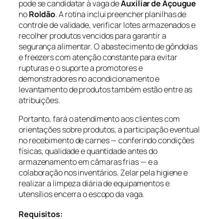
pode se candidatar à vaga de
Auxiliar de Açougue
no
Roldão
. A rotina inclui preencher planilhas de
controle de validade, verificar lotes armazenados e
recolher produtos vencidos para garantir a
segurança alimentar. O abastecimento de gôndolas
e freezers com atenção constante para evitar
rupturas e o suporte a promotores e
demonstradores no acondicionamento e
levantamento de produtos também estão entre as
atribuições.
Portanto, fará o atendimento aos clientes com
orientações sobre produtos, a participação eventual
no recebimento de carnes — conferindo condições
físicas, qualidade e quantidade antes do
armazenamento em câmaras frias — e a
colaboração nos inventários. Zelar pela higiene e
realizar a limpeza diária de equipamentos e
utensílios encerra o escopo da vaga.
Requisitos: