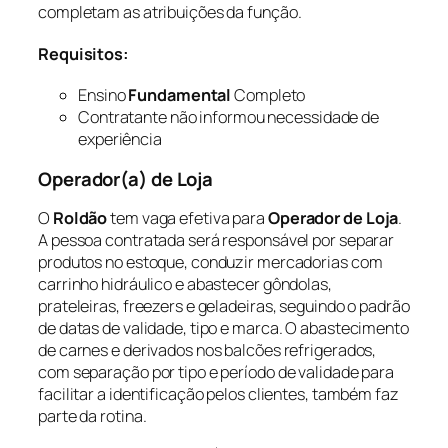
completam as atribuições da função.
Requisitos:
Ensino
Fundamental
Completo
Contratante não informou necessidade de
experiência
Operador(a) de Loja
O
Roldão
tem vaga efetiva para
Operador de Loja
.
A pessoa contratada será responsável por separar
produtos no estoque, conduzir mercadorias com
carrinho hidráulico e abastecer gôndolas,
prateleiras, freezers e geladeiras, seguindo o padrão
de datas de validade, tipo e marca. O abastecimento
de carnes e derivados nos balcões refrigerados,
com separação por tipo e período de validade para
facilitar a identificação pelos clientes, também faz
parte da rotina.