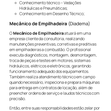
Conhecimento técnico – Vedações
Hidráulicas e Pneumáticas;
Conhecimento em Desenho Técnico;
Mecânico de Empilhadeira
(Diadema)
O
Mecânico de Empilhadeira
atuará em uma
empresa cliente da consultoria, realizando
manutenções preventivas, corretivas e preditivas
em empilhadeiras a combustão. O profissional
executa diagnósticos, montagem, desmontagem,
troca de peças e testes em motores, sistemas
hidráulicos, elétricos e eletrônicos, garantindo
funcionamento adequado dos equipamentos.
Também realiza atendimento técnico em campo
quando necessário, inspeciona e prepara máquinas
para entrega em contratos de locação, além de
preencher ordens de serviço e laudos técnicos com
precisão.
Então, entre suas responsabilidades estão zelar por