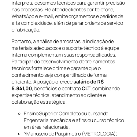
interpreta desenhos técnicos para garantir precisão
nas propostas. Ele atende clientes por telefone,
WhatsApp e e-mail, emite orçamentos e pedidos de
alta complexidade, além de gerar ordens de serviço
e fabricação.
Portanto, a análise de amostras, a indicação de
materiais adequados e o suporte técnico à equipe
interna complementam suas responsabilidades.
Participar do desenvolvimento de treinamentos
técnicos fortalece o time e garante que o
conhecimento seja compartilhado de forma
eficiente. A posição oferece
salário de R$
5.841,00
, benefícios e contrato
CLT
, combinando
expertise técnica, atendimento ao cliente e
colaboração estratégica.
Ensino Superior Completo ou cursando
Engenharia mecânica e afins ou curso técnico
em área relacionada.
?Manuseio de Paquímetro (METROLOGIA);