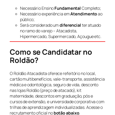
Necessário Ensino
Fundamental
Completo;
Necessário experiência em
Atendimento
ao
público;
Será considerado um
diferencial
ter atuado
no ramo do varejo – Atacadista,
Hipermercado, Supermercado, Açougue etc.
Como se Candidatar no
Roldão?
O Roldão Atacadista oferece refeitório no local,
cartão multibenefícios, vale-transporte, assistência
médica e odontológica, seguro de vida, desconto
nas lojas Roldão (preço de atacado), kit
maternidade, descontos em graduação, pós e
cursos de extensão, e universidade corporativa com
trilhas de aprendizagem individualizadas. Acesse o
recrutamento oficial no
botão abaixo
.