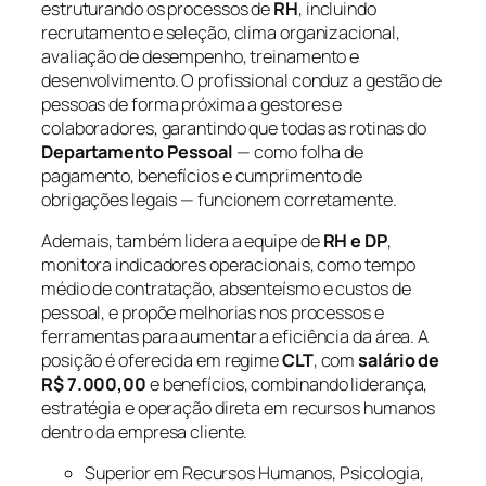
estruturando os processos de
RH
, incluindo
recrutamento e seleção, clima organizacional,
avaliação de desempenho, treinamento e
desenvolvimento. O profissional conduz a gestão de
pessoas de forma próxima a gestores e
colaboradores, garantindo que todas as rotinas do
Departamento Pessoal
— como folha de
pagamento, benefícios e cumprimento de
obrigações legais — funcionem corretamente.
Ademais, também lidera a equipe de
RH e DP
,
monitora indicadores operacionais, como tempo
médio de contratação, absenteísmo e custos de
pessoal, e propõe melhorias nos processos e
ferramentas para aumentar a eficiência da área. A
posição é oferecida em regime
CLT
, com
salário de
R$ 7.000,00
e benefícios, combinando liderança,
estratégia e operação direta em recursos humanos
dentro da empresa cliente.
Superior em Recursos Humanos, Psicologia,