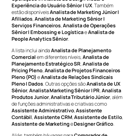
Experiência do Usuário Sênior | UX
. Também
estão disponíveis
Analista de Marketing Júnior |
Afiliados
,
Analista de Marketing Sênior |
Serviços Financeiros
,
Analista de Operações
Sênior | Embossing e Logística
e
Analista de
People Analytics Sênior
.
A lista inclui ainda
Analista de Planejamento
Comercial
em diferentes níveis,
Analista de
Planejamento Estratégico SR
,
Analista de
Pricing Pleno
,
Analista de Projetos Financeiros
Pleno (PO)
e
Analista de Relações Sindicais
Pleno | Dados
. Outras opções são
Analista de UX
Sênior
,
Analista Marketing Sênior | PR
,
Analista
Produtos Junior
,
Analista Tributário Júnior
, além
de funções administrativas e criativas como
Assistente Administrativo
,
Assistente
Contábil
,
Assistente CRM
,
Assistente de Estilo
,
Assistente de Marketing
e
Designer Gráfico
.
Aliás, também há vagas para
Comprador de