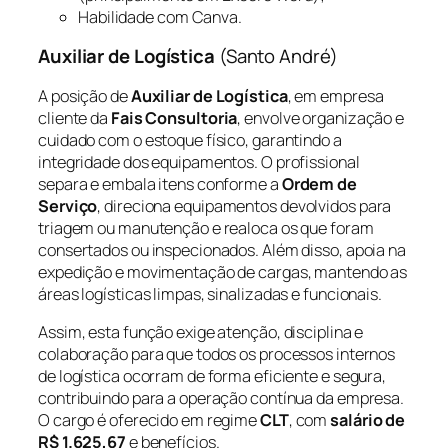
Habilidade com Canva.
Auxiliar de Logística
(Santo André)
A posição de
Auxiliar de Logística
, em empresa
cliente da
Fais Consultoria
, envolve organização e
cuidado com o estoque físico, garantindo a
integridade dos equipamentos. O profissional
separa e embala itens conforme a
Ordem de
Serviço
, direciona equipamentos devolvidos para
triagem ou manutenção e realoca os que foram
consertados ou inspecionados. Além disso, apoia na
expedição e movimentação de cargas, mantendo as
áreas logísticas limpas, sinalizadas e funcionais.
Assim, esta função exige atenção, disciplina e
colaboração para que todos os processos internos
de logística ocorram de forma eficiente e segura,
contribuindo para a operação contínua da empresa.
O cargo é oferecido em regime
CLT
, com
salário de
R$ 1.625,67
e benefícios.