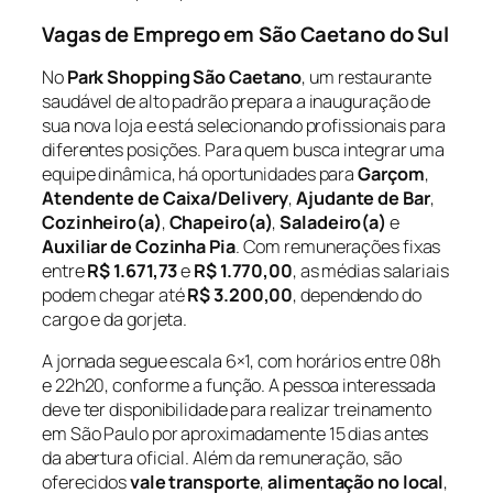
Vagas de Emprego em São Caetano do Sul
No
Park Shopping São Caetano
, um restaurante
saudável de alto padrão prepara a inauguração de
sua nova loja e está selecionando profissionais para
diferentes posições. Para quem busca integrar uma
equipe dinâmica, há oportunidades para
Garçom
,
Atendente de Caixa/Delivery
,
Ajudante de Bar
,
Cozinheiro(a)
,
Chapeiro(a)
,
Saladeiro(a)
e
Auxiliar de Cozinha Pia
. Com remunerações fixas
entre
R$ 1.671,73
e
R$ 1.770,00
, as médias salariais
podem chegar até
R$ 3.200,00
, dependendo do
cargo e da gorjeta.
A jornada segue escala 6×1, com horários entre 08h
e 22h20, conforme a função. A pessoa interessada
deve ter disponibilidade para realizar treinamento
em São Paulo por aproximadamente 15 dias antes
da abertura oficial. Além da remuneração, são
oferecidos
vale transporte
,
alimentação no local
,