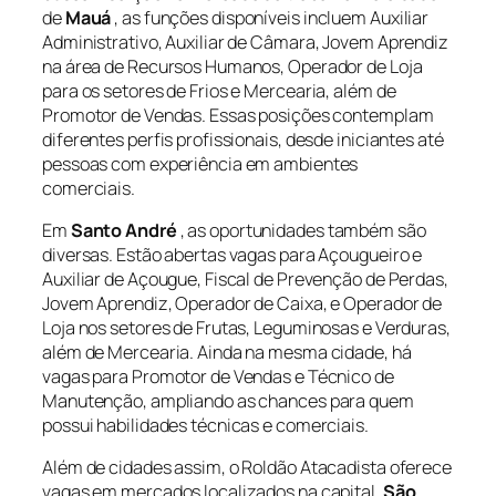
de
Mauá
, as funções disponíveis incluem Auxiliar
Administrativo, Auxiliar de Câmara, Jovem Aprendiz
na área de Recursos Humanos, Operador de Loja
para os setores de Frios e Mercearia, além de
Promotor de Vendas. Essas posições contemplam
diferentes perfis profissionais, desde iniciantes até
pessoas com experiência em ambientes
comerciais.
Em
Santo André
, as oportunidades também são
diversas. Estão abertas vagas para Açougueiro e
Auxiliar de Açougue, Fiscal de Prevenção de Perdas,
Jovem Aprendiz, Operador de Caixa, e Operador de
Loja nos setores de Frutas, Leguminosas e Verduras,
além de Mercearia. Ainda na mesma cidade, há
vagas para Promotor de Vendas e Técnico de
Manutenção, ampliando as chances para quem
possui habilidades técnicas e comerciais.
Além de cidades assim, o Roldão Atacadista oferece
vagas em mercados localizados na capital,
São