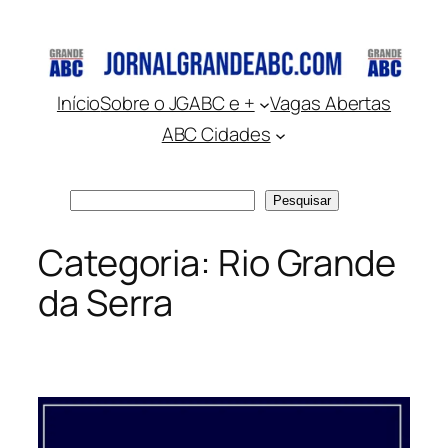
Pular
para
o
conteúdo
Início
Sobre o JGABC e +
Vagas Abertas
ABC Cidades
Pesquisar
Pesquisar
Categoria:
Rio Grande
da Serra