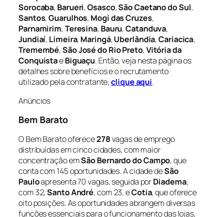
Sorocaba
,
Barueri
,
Osasco
,
São Caetano do Sul
,
Santos
,
Guarulhos
,
Mogi das Cruzes
,
Parnamirim
,
Teresina
,
Bauru
,
Catanduva
,
Jundiaí
,
Limeira
,
Maringá
,
Uberlândia
,
Cariacica
,
Tremembé
,
São José do Rio Preto
,
Vitória da
Conquista
e
Biguaçu
. Então, veja nesta página os
detalhes sobre benefícios e o recrutamento
utilizado pela contratante,
clique aqui
.
Anúncios
Bem Barato
O Bem Barato oferece
278
vagas de emprego
distribuídas em cinco cidades, com maior
concentração em
São Bernardo do Campo
, que
conta com 145 oportunidades. A cidade de
São
Paulo
apresenta 70 vagas, seguida por
Diadema
,
com 32,
Santo André
, com 23, e
Cotia
, que oferece
oito posições. As oportunidades abrangem diversas
funções essenciais para o funcionamento das lojas,