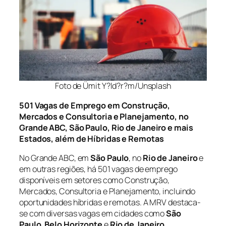
Foto de Ümit Y?ld?r?m/Unsplash
501 Vagas de Emprego em Construção,
Mercados e Consultoria e Planejamento, no
Grande ABC, São Paulo, Rio de Janeiro e mais
Estados, além de Híbridas e Remotas
No Grande ABC, em
São Paulo
, no
Rio de Janeiro
e
em outras regiões, há 501 vagas de emprego
disponíveis em setores como Construção,
Mercados, Consultoria e Planejamento, incluindo
oportunidades híbridas e remotas. A MRV destaca-
se com diversas vagas em cidades como
São
Paulo
,
Belo Horizonte
e
Rio de Janeiro
,