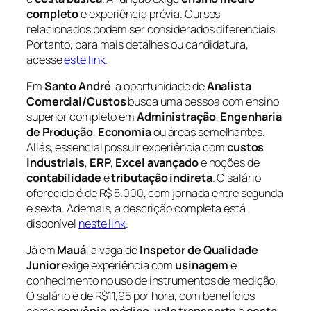
completo
e experiência prévia. Cursos
relacionados podem ser considerados diferenciais.
Portanto, para mais detalhes ou candidatura,
acesse
este link
.
Em
Santo André
, a oportunidade de
Analista
Comercial/Custos
busca uma pessoa com ensino
superior completo em
Administração
,
Engenharia
de Produção
,
Economia
ou áreas semelhantes.
Aliás, essencial possuir experiência com
custos
industriais
,
ERP
,
Excel avançado
e noções de
contabilidade
e
tributação indireta
. O salário
oferecido é de R$ 5.000, com jornada entre segunda
e sexta. Ademais, a descrição completa está
disponível
neste link
.
Já em
Mauá
, a vaga de
Inspetor de Qualidade
Junior
exige experiência com
usinagem
e
conhecimento no uso de instrumentos de medição.
O salário é de R$11,95 por hora, com benefícios