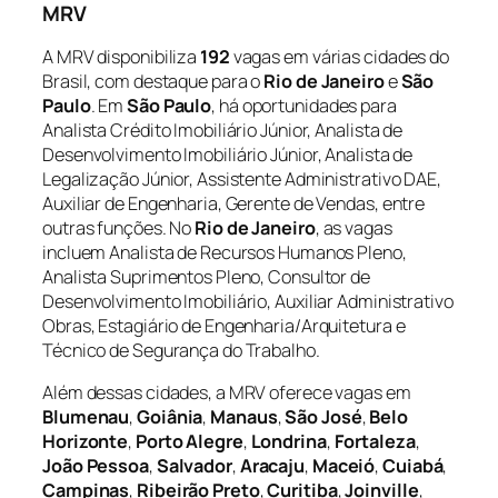
MRV
A MRV disponibiliza
192
vagas em várias cidades do
Brasil, com destaque para o
Rio de Janeiro
e
São
Paulo
. Em
São Paulo
, há oportunidades para
Analista Crédito Imobiliário Júnior, Analista de
Desenvolvimento Imobiliário Júnior, Analista de
Legalização Júnior, Assistente Administrativo DAE,
Auxiliar de Engenharia, Gerente de Vendas, entre
outras funções. No
Rio de Janeiro
, as vagas
incluem Analista de Recursos Humanos Pleno,
Analista Suprimentos Pleno, Consultor de
Desenvolvimento Imobiliário, Auxiliar Administrativo
Obras, Estagiário de Engenharia/Arquitetura e
Técnico de Segurança do Trabalho.
Além dessas cidades, a MRV oferece vagas em
Blumenau
,
Goiânia
,
Manaus
,
São José
,
Belo
Horizonte
,
Porto Alegre
,
Londrina
,
Fortaleza
,
João Pessoa
,
Salvador
,
Aracaju
,
Maceió
,
Cuiabá
,
Campinas
,
Ribeirão Preto
,
Curitiba
,
Joinville
,