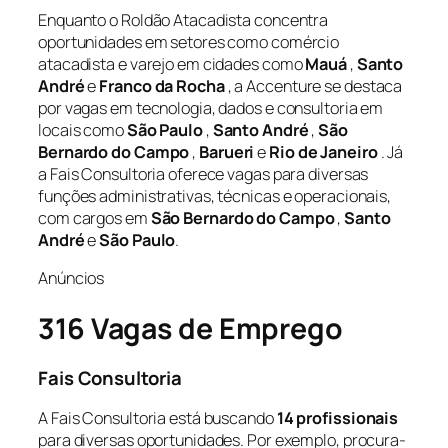
Enquanto o Roldão Atacadista concentra
oportunidades em setores como comércio
atacadista e varejo em cidades como
Mauá
,
Santo
André
e
Franco da Rocha
, a Accenture se destaca
por vagas em tecnologia, dados e consultoria em
locais como
São Paulo
,
Santo André
,
São
Bernardo do Campo
,
Barueri
e
Rio de Janeiro
. Já
a Fais Consultoria oferece vagas para diversas
funções administrativas, técnicas e operacionais,
com cargos em
São Bernardo do Campo
,
Santo
André
e
São Paulo
.
Anúncios
316 Vagas de Emprego
Fais Consultoria
A Fais Consultoria está buscando
14 profissionais
para diversas oportunidades. Por exemplo, procura-