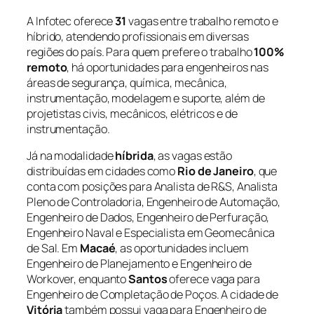
A Infotec oferece
31
vagas entre trabalho remoto e
híbrido, atendendo profissionais em diversas
regiões do país. Para quem prefere o trabalho
100%
remoto
, há oportunidades para engenheiros nas
áreas de segurança, química, mecânica,
instrumentação, modelagem e suporte, além de
projetistas civis, mecânicos, elétricos e de
instrumentação.
Já na modalidade
híbrida
, as vagas estão
distribuídas em cidades como
Rio de Janeiro
, que
conta com posições para Analista de R&S, Analista
Pleno de Controladoria, Engenheiro de Automação,
Engenheiro de Dados, Engenheiro de Perfuração,
Engenheiro Naval e Especialista em Geomecânica
de Sal. Em
Macaé
, as oportunidades incluem
Engenheiro de Planejamento e Engenheiro de
Workover, enquanto
Santos
oferece vaga para
Engenheiro de Completação de Poços. A cidade de
Vitória
também possui vaga para Engenheiro de