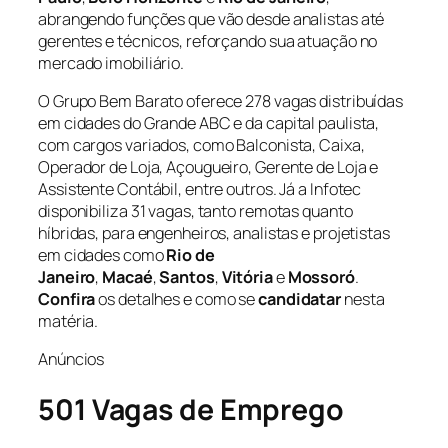
abrangendo funções que vão desde analistas até
gerentes e técnicos, reforçando sua atuação no
mercado imobiliário.
O Grupo Bem Barato oferece 278 vagas distribuídas
em cidades do Grande ABC e da capital paulista,
com cargos variados, como Balconista, Caixa,
Operador de Loja, Açougueiro, Gerente de Loja e
Assistente Contábil, entre outros. Já a Infotec
disponibiliza 31 vagas, tanto remotas quanto
híbridas, para engenheiros, analistas e projetistas
em cidades como
Rio de
Janeiro
,
Macaé
,
Santos
,
Vitória
e
Mossoró
.
Confira
os detalhes e como se
candidatar
nesta
matéria.
Anúncios
501 Vagas de Emprego