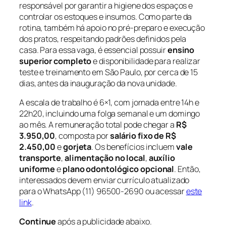
responsável por garantir a higiene dos espaços e
controlar os estoques e insumos. Como parte da
rotina, também há apoio no pré-preparo e execução
dos pratos, respeitando padrões definidos pela
casa. Para essa vaga, é essencial possuir
ensino
superior completo
e disponibilidade para realizar
teste e treinamento em São Paulo, por cerca de 15
dias, antes da inauguração da nova unidade.
A escala de trabalho é 6×1, com jornada entre 14h e
22h20, incluindo uma folga semanal e um domingo
ao mês. A remuneração total pode chegar a
R$
3.950,00
, composta por
salário fixo de R$
2.450,00
e
gorjeta
. Os benefícios incluem
vale
transporte
,
alimentação no local
,
auxílio
uniforme
e
plano odontológico opcional
. Então,
interessados devem enviar currículo atualizado
para o WhatsApp (11) 96500-2690 ou acessar
este
link
.
Continue
após a publicidade abaixo.