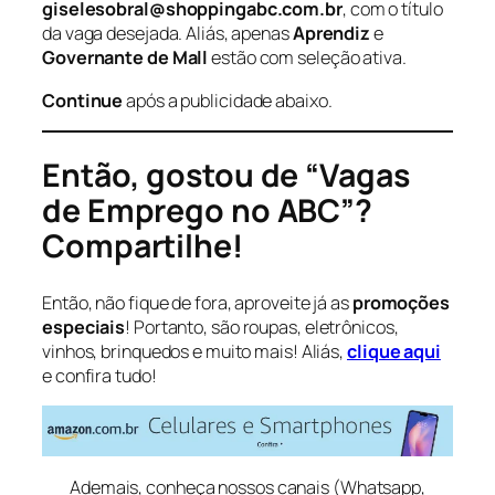
giselesobral@shoppingabc.com.br
, com o título
da vaga desejada. Aliás, apenas
Aprendiz
e
Governante de Mall
estão com seleção ativa.
Continue
após a publicidade abaixo.
Então, gostou de “Vagas
de Emprego no ABC”?
Compartilhe!
Então, não fique de fora, aproveite já as
promoções
especiais
! Portanto, são roupas, eletrônicos,
vinhos, brinquedos e muito mais! Aliás,
clique aqui
e confira tudo!
Ademais, conheça nossos canais (Whatsapp,