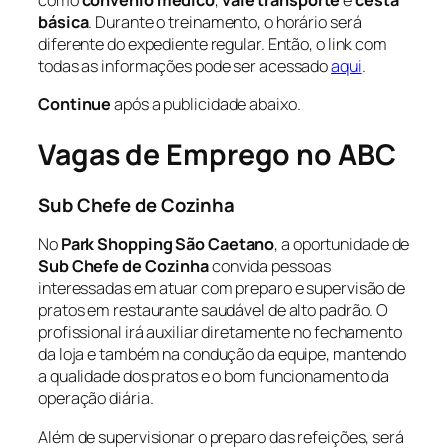
como
convênio médico
,
vale transporte
e
cesta
básica
. Durante o treinamento, o horário será
diferente do expediente regular. Então, o link com
todas as informações pode ser acessado
aqui
.
Continue
após a publicidade abaixo.
Vagas de Emprego no ABC
Sub Chefe de Cozinha
No
Park Shopping São Caetano
, a oportunidade de
Sub Chefe de Cozinha
convida pessoas
interessadas em atuar com preparo e supervisão de
pratos em restaurante saudável de alto padrão. O
profissional irá auxiliar diretamente no fechamento
da loja e também na condução da equipe, mantendo
a qualidade dos pratos e o bom funcionamento da
operação diária.
Além de supervisionar o preparo das refeições, será