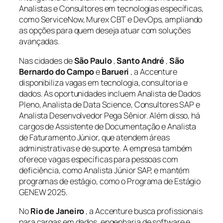
Analistas e Consultores em tecnologias específicas,
como ServiceNow, Murex CBT e DevOps, ampliando
as opções para quem deseja atuar com soluções
avançadas.
Nas cidades de
São Paulo
,
Santo André
,
São
Bernardo do Campo
e
Barueri
, a Accenture
disponibiliza vagas em tecnologia, consultoria e
dados. As oportunidades incluem Analista de Dados
Pleno, Analista de Data Science, Consultores SAP e
Analista Desenvolvedor Pega Sênior. Além disso, há
cargos de Assistente de Documentação e Analista
de Faturamento Júnior, que atendem áreas
administrativas e de suporte. A empresa também
oferece vagas específicas para pessoas com
deficiência, como Analista Júnior SAP, e mantém
programas de estágio, como o Programa de Estágio
GENEW 2025.
No
Rio de Janeiro
, a Accenture busca profissionais
para cargas em dados, engenharia de software e