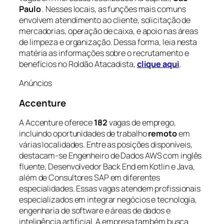
Paulo
. Nesses locais, as funções mais comuns
envolvem atendimento ao cliente, solicitação de
mercadorias, operação de caixa, e apoio nas áreas
de limpeza e organização. Dessa forma, leia nesta
matéria as informações sobre o recrutamento e
benefícios no Roldão Atacadista,
clique aqui
.
Anúncios
Accenture
A Accenture oferece
182
vagas de emprego,
incluindo oportunidades de trabalho
remoto
em
várias localidades. Entre as posições disponíveis,
destacam-se Engenheiro de Dados AWS com inglês
fluente, Desenvolvedor Back End em Kotlin e Java,
além de Consultores SAP em diferentes
especialidades. Essas vagas atendem profissionais
especializados em integrar negócios e tecnologia,
engenharia de software e áreas de dados e
inteligência artificial. A empresa também busca