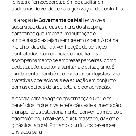
lojistas e fornecedores, além de auxiliar em
auditorias de vendas e na organização de contratos.
Já a vaga de
Governante de Mall
envolve a
supervisão das áreas comuns do shopping,
garantindo que limpeza, manutenção e
ambientação estejam sempre em ordem. A rotina
inclui rondas diárias, verificação de serviços
contratados, conferência de mobiliários e
acompanhamento de empresas parceiras, como
dedetização, auditoria sanitária e paisagismo. É
fundamental, também, o contato com lojistas para
tratativas operacionais e a atuação em conjunto
com as equipes de arquitetura e conservação.
A escala para a vaga de governança é 5×2, e os
benefícios incluem vale refeição, vale alimentação,
transporte ou estacionamento, convênios médico e
odontológico, TotalPass, quick massage, day off e
ginástica laboral. Portanto, currículos devem ser
enviados para