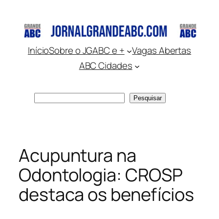
Pular
para
o
conteúdo
Início
Sobre o JGABC e +
Vagas Abertas
ABC Cidades
Pesquisar
Pesquisar
Acupuntura na
Odontologia: CROSP
destaca os benefícios