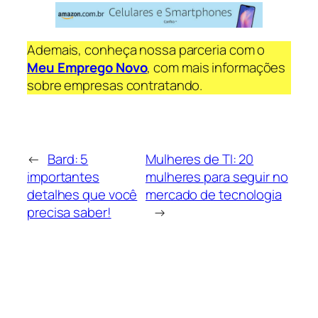
Ademais, conheça nossa parceria com o
Meu Emprego Novo
, com mais informações
sobre empresas contratando.
←
Bard: 5
Mulheres de TI: 20
importantes
mulheres para seguir no
detalhes que você
mercado de tecnologia
precisa saber!
→