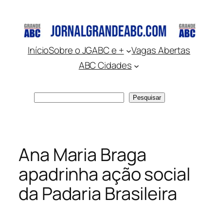
Pular
para
o
conteúdo
Início
Sobre o JGABC e +
Vagas Abertas
ABC Cidades
Pesquisar
Pesquisar
Ana Maria Braga
apadrinha ação social
da Padaria Brasileira