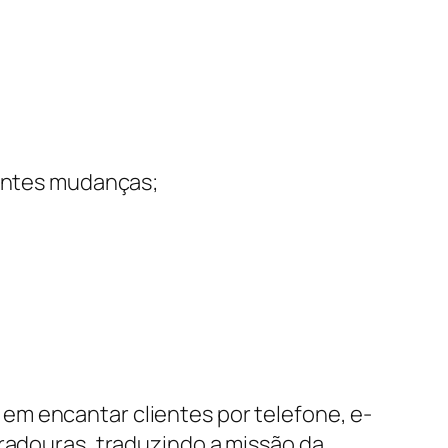
tantes mudanças;
em encantar clientes por telefone, e-
uradouras, traduzindo a missão da