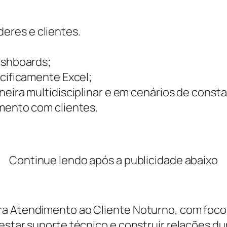
;
deres e clientes.
ashboards;
cificamente Excel;
eira multidisciplinar e em cenários de cons
mento com clientes.
Continue lendo após a publicidade abaixo
a Atendimento ao Cliente Noturno, com foco 
restar suporte técnico e construir relações d