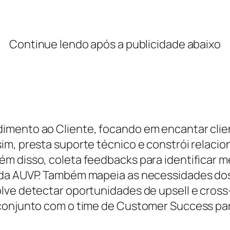
Continue lendo após a publicidade abaixo
imento ao Cliente, focando em encantar clie
im, presta suporte técnico e constrói relac
m disso, coleta feedbacks para identificar m
 da AUVP. Também mapeia as necessidades dos
lve detectar oportunidades de upsell e cross
conjunto com o time de Customer Success para