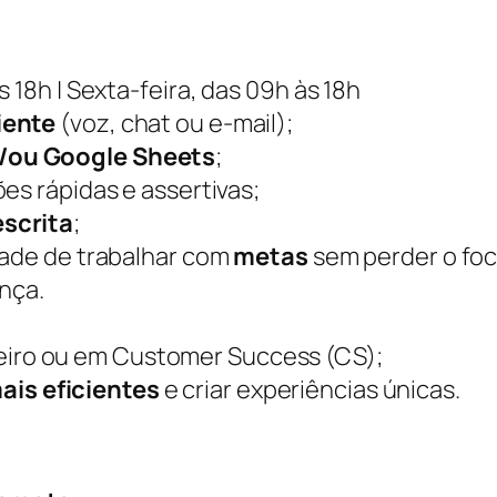
 18h | Sexta-feira, das 09h às 18h
iente
(voz, chat ou e-mail);
e/ou Google Sheets
;
es rápidas e assertivas;
scrita
;
dade de trabalhar com
metas
sem perder o foc
ença.
eiro ou em Customer Success (CS);
ais eficientes
e criar experiências únicas.