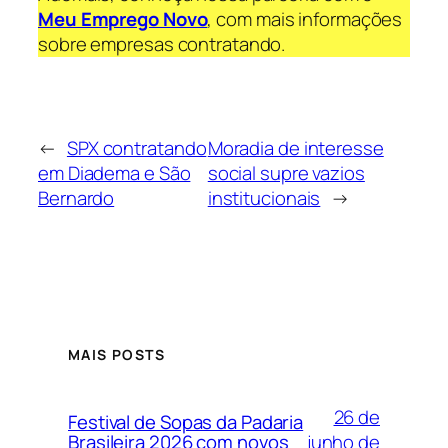
Meu Emprego Novo
, com mais informações
sobre empresas contratando.
←
SPX contratando
Moradia de interesse
em Diadema e São
social supre vazios
Bernardo
institucionais
→
MAIS POSTS
26 de
Festival de Sopas da Padaria
junho de
Brasileira 2026 com novos