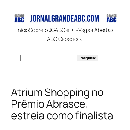
Pular
para
o
conteúdo
Início
Sobre o JGABC e +
Vagas Abertas
ABC Cidades
Pesquisar
Pesquisar
Atrium Shopping no
Prêmio Abrasce,
estreia como finalista