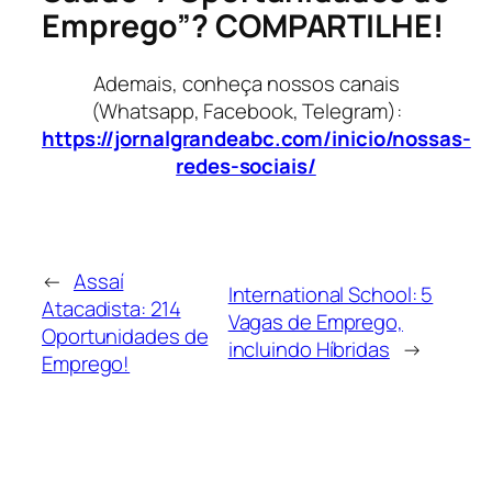
Emprego”? COMPARTILHE!
Ademais, conheça nossos canais
(Whatsapp, Facebook, Telegram):
https://jornalgrandeabc.com/inicio/nossas-
redes-sociais/
←
Assaí
International School: 5
Atacadista: 214
Vagas de Emprego,
Oportunidades de
incluindo Híbridas
→
Emprego!