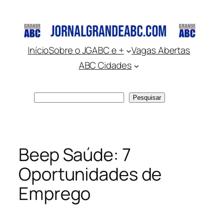
Pular
para
o
conteúdo
Início
Sobre o JGABC e +
Vagas Abertas
ABC Cidades
Pesquisar
Pesquisar
Beep Saúde: 7
Oportunidades de
Emprego