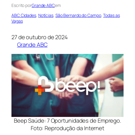
Escrito por
Grande ABC
em
ABC Cidades
, 
Notícias
, 
São Bernardo do Campo
, 
Todas as
Vagas
27 de outubro de 2024
Grande ABC
Beep Saúde: 7 Oportunidades de Emprego.
Foto: Reprodução da Internet