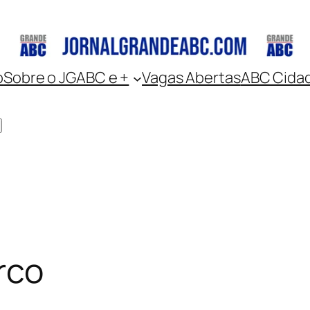
o
Sobre o JGABC e +
Vagas Abertas
ABC Cida
rco