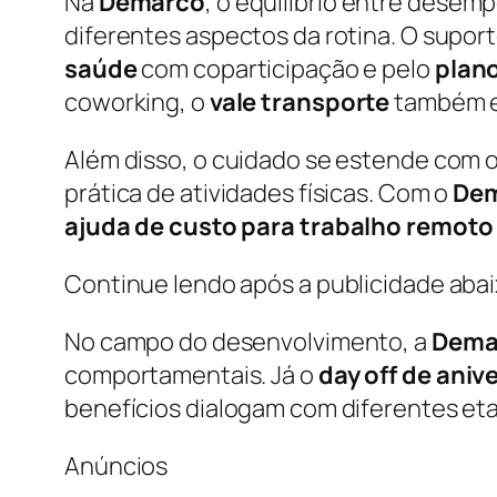
Na
Demarco
, o equilíbrio entre dese
diferentes aspectos da rotina. O supo
saúde
com coparticipação e pelo
plan
coworking, o
vale transporte
também es
Além disso, o cuidado se estende com 
prática de atividades físicas. Com o
Dem
ajuda de custo para trabalho remoto
Continue lendo após a publicidade aba
No campo do desenvolvimento, a
Dema
comportamentais. Já o
day off de aniv
benefícios dialogam com diferentes et
Anúncios