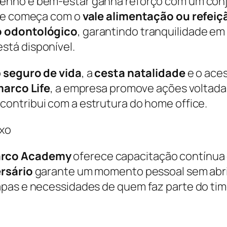
mpenho e bem-estar ganha reforço com um conj
rte começa com o
vale alimentação ou refeiç
o odontológico
, garantindo tranquilidade em
tá disponível.
o
seguro de vida
, a
cesta natalidade
e o ace
arco Life
, a empresa promove ações voltada
contribui com a estrutura do home office.
ixo
rco Academy
oferece capacitação contínua
ersário
garante um momento pessoal sem abrir 
apas e necessidades de quem faz parte do tim