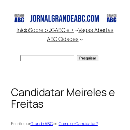
Pular
para
o
conteúdo
Início
Sobre o JGABC e +
Vagas Abertas
ABC Cidades
Pesquisar
Pesquisar
Candidatar Meireles e
Freitas
Escrito por
Grande ABC
em
Como se Candidatar?