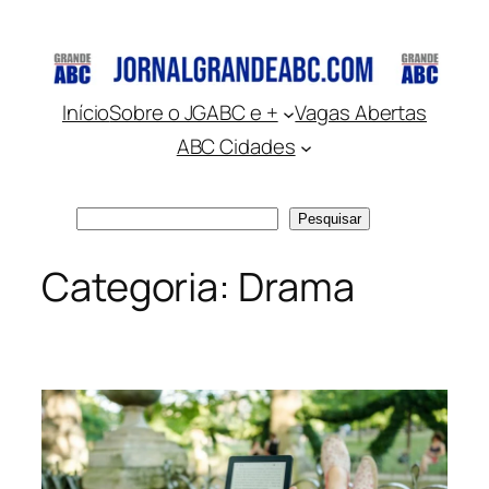
Pular
para
o
conteúdo
Início
Sobre o JGABC e +
Vagas Abertas
ABC Cidades
Pesquisar
Pesquisar
Categoria:
Drama