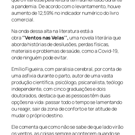
a pandemia. De acordo com o levantamento, houve
aumento de 12,59% no indicador numérico do livro
comercial.
Na onda dessa alta na literatura está a
obra
‘’Ventos nas Velas’’,
uma novela literária que
aborda histórias de desilusões, perdas físicas,
materiais e problemas de saúde, como a Covid-19,
onde ninguém pode evitar.
Emílio Figueira, com paralisia cerebral, por conta de
uma asfixia durante o parto, autor de uma vasta
produção científica, psicólogo, psicanalista, teólogo
independente, com cinco graduações e dois
doutorados, destaca que as pessoas têm duas
opções na vida: passar todo o tempo se lamentando
ou reagir, sair da zona de conforto e ter atitude de
mudar o próprio destino.
Ele comenta que como não se sabe de que lado virão
os ventos, as coisas sempre acontecem quando se