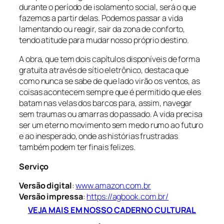
durante o período de isolamento social, será o que
fazemos a partir delas. Podemos passar a vida
lamentando ou reagir, sair da zona de conforto,
tendo atitude para mudar nosso próprio destino.
A obra, que tem dois capítulos disponíveis de forma
gratuita através de sítio eletrônico, destaca que
como nunca se sabe de que lado virão os ventos, as
coisas acontecem sempre que é permitido que eles
batam nas velas dos barcos para, assim, navegar
sem traumas ou amarras do passado. A vida precisa
ser um eterno movimento sem medo rumo ao futuro
e ao inesperado, onde as histórias frustradas
também podem ter finais felizes.
Serviço
Versão digital
:
www.amazon.com.br
Versão impressa
:
https://agbook.com.br/
VEJA MAIS EM NOSSO CADERNO CULTURAL