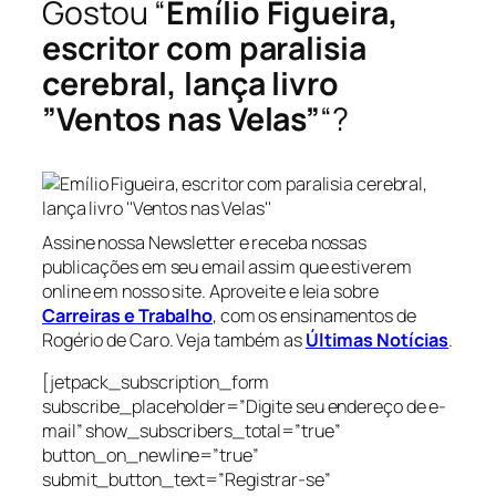
Gostou “
Emílio Figueira,
escritor com paralisia
cerebral, lança livro
”Ventos nas Velas”
“?
Assine nossa Newsletter e receba nossas
publicações em seu email assim que estiverem
online em nosso site. Aproveite e leia sobre
Carreiras e Trabalho
, com os ensinamentos de
Rogério de Caro. Veja também as
Últimas Notícias
.
[jetpack_subscription_form
subscribe_placeholder=”Digite seu endereço de e-
mail” show_subscribers_total=”true”
button_on_newline=”true”
submit_button_text=”Registrar-se”