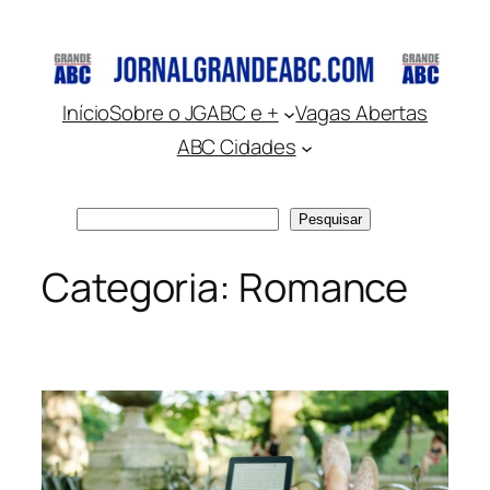
Pular
para
o
conteúdo
Início
Sobre o JGABC e +
Vagas Abertas
ABC Cidades
Pesquisar
Pesquisar
Categoria:
Romance