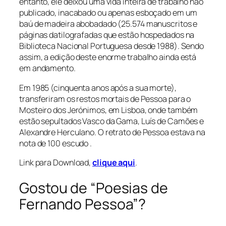
entanto, ele deixou uma vida inteira de trabalho não
publicado, inacabado ou apenas esboçado em um
baú de madeira abobadado (25.574 manuscritos e
páginas datilografadas que estão hospedados na
Biblioteca Nacional Portuguesa desde 1988). Sendo
assim, a edição deste enorme trabalho ainda está
em andamento.
Em 1985 (cinquenta anos após a sua morte),
transferiram os restos mortais de Pessoa para o
Mosteiro dos Jerónimos, em Lisboa, onde também
estão sepultados Vasco da Gama, Luís de Camões e
Alexandre Herculano. O retrato de Pessoa estava na
nota de 100 escudo .
Link para Download,
clique aqui
.
Gostou de “Poesias de
Fernando Pessoa”?