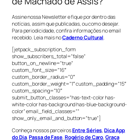
de Machado de Assis?
Assine nossa Newsletter e fique por dentro das
notícias, assim que publicadas, ou como desejar.
Para periodicidade, confira informações no email
recebido. Leia mais no
Caderno Cultural
.
[jetpack_subscription_form
show_subscribers_total=”false”
button_on_newline=”true”
custom_font_size=”16″
custom_border_radius=”0″
custom_border_weight=”1″ custom_padding=”15″
custom_spacing=”10″
submit_button_classes=”has-text-color has-
white-color has-background has-blue-background-
color” email_field_classes=””
show_only_email_and_button=”true”]
Conheça nossos parceiros
Entre Séries
,
Dica App
do Dia
,
Passa de Fase
,
Rogério de Caro
,
Graça