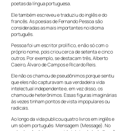
poetas da língua portuguesa.
Ele também escreveu e traduziu do inglês e do
francês. As poesias de Fernando Pessoa são
consideradas as mais importantes no idioma
português.
Pessoa foi um escritor prolífico, e não só com o
próprio nome, pois criou cerca de setenta e cinco
outros. Por exemplo, se destacam três, Alberto
Caeiro, Álvaro de Campos e Ricardo Reis.
Ele não os chamou de pseudônimos porque sentiu
que eles não capturavam sua verdadeira vida
intelectual independente e, em vez disso, os
chamou de heterônimos. Essas figuras imaginárias
às vezes tinham pontos de vista impopulares ou
radicais.
Ao longo da vida publicou quatro livros em inglês e
um só em português: Mensagem (Message). No