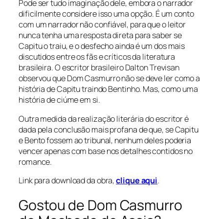
Pode ser tudo imaginação dele, embora o narrador
dificilmente considere isso uma opção. É um conto
com um narrador não confiável, para que o leitor
nunca tenha uma resposta direta para saber se
Capitu o traiu, e o desfecho ainda é um dos mais
discutidos entre os fãs e críticos da literatura
brasileira. O escritor brasileiro Dalton Trevisan
observou que Dom Casmurro não se deve ler como a
história de Capitu traindo Bentinho. Mas, como uma
história de ciúme em si.
Outra medida da realização literária do escritor é
dada pela conclusão mais profana de que, se Capitu
e Bento fossem ao tribunal, nenhum deles poderia
vencer apenas com base nos detalhes contidos no
romance.
Link para download da obra,
clique aqui
.
Gostou de Dom Casmurro