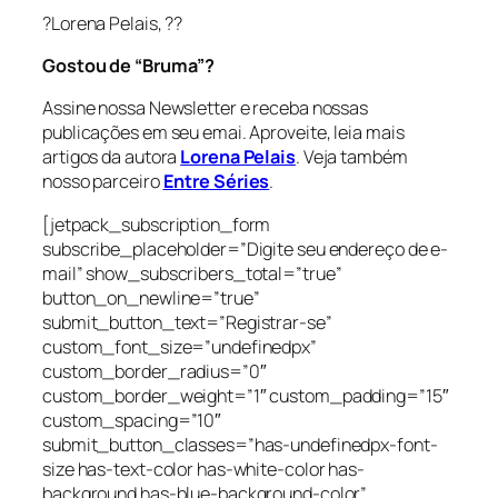
?Lorena Pelais, ??
Gostou de “Bruma”?
Assine nossa Newsletter e receba nossas
publicações em seu emai. Aproveite, leia mais
artigos da autora
Lorena Pelais
. Veja também
nosso parceiro
Entre Séries
.
[jetpack_subscription_form
subscribe_placeholder=”Digite seu endereço de e-
mail” show_subscribers_total=”true”
button_on_newline=”true”
submit_button_text=”Registrar-se”
custom_font_size=”undefinedpx”
custom_border_radius=”0″
custom_border_weight=”1″ custom_padding=”15″
custom_spacing=”10″
submit_button_classes=”has-undefinedpx-font-
size has-text-color has-white-color has-
background has-blue-background-color”