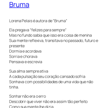
Bruma
Lorena Pelais é autora de “Bruma
“
Ela pregava “felizes para sempre”
Mas no fundo sabia que isso era coisa de menina
Sua mente reflexiva, transitava no passado, futuro e
presente
Dormia e acordava
Sorria e chorava
Pensava e escrevia
Sua alma sempre ativa
A cada pulsação seu coração cansado sofria
Sonhava com possibilidades de uma vida que não
tinha.
Sonhar não era o erro
Descobrir que viver não era assim tão perfeito
Como sua mente lhe dizia