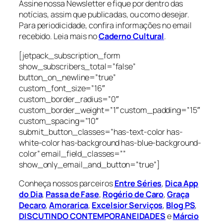
Assine nossa Newsletter e fique por dentro das
notícias, assim que publicadas, ou como desejar.
Para periodicidade, confira informações no email
recebido. Leia mais no
Caderno Cultural
.
[jetpack_subscription_form
show_subscribers_total=”false”
button_on_newline=”true”
custom_font_size=”16″
custom_border_radius=”0″
custom_border_weight=”1″ custom_padding=”15″
custom_spacing=”10″
submit_button_classes=”has-text-color has-
white-color has-background has-blue-background-
color” email_field_classes=””
show_only_email_and_button=”true”]
Conheça nossos parceiros
Entre Séries
,
Dica App
do Dia
,
Passa de Fase
,
Rogério de Caro
,
Graça
Decaro
,
Amorarica
,
Excelsior Serviços
,
Blog PS
,
DISCUTINDO CONTEMPORANEIDADES
e
Márcio