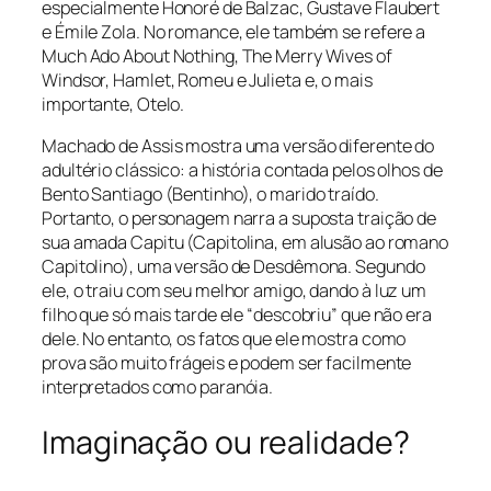
especialmente Honoré de Balzac, Gustave Flaubert
e Émile Zola. No romance, ele também se refere a
Much Ado About Nothing, The Merry Wives of
Windsor, Hamlet, Romeu e Julieta e, o mais
importante, Otelo.
Machado de Assis mostra uma versão diferente do
adultério clássico: a história contada pelos olhos de
Bento Santiago (Bentinho), o marido traído.
Portanto, o personagem narra a suposta traição de
sua amada Capitu (Capitolina, em alusão ao romano
Capitolino), uma versão de Desdêmona. Segundo
ele, o traiu com seu melhor amigo, dando à luz um
filho que só mais tarde ele “descobriu” que não era
dele. No entanto, os fatos que ele mostra como
prova são muito frágeis e podem ser facilmente
interpretados como paranóia.
Imaginação ou realidade?