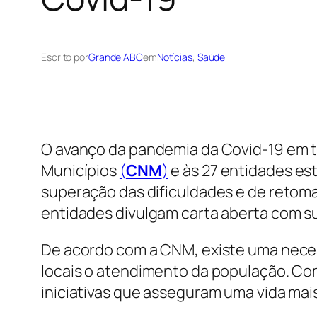
Escrito por
Grande ABC
em
Notícias
, 
Saúde
O avanço da pandemia da Covid-19 em t
Municípios
(
CNM
)
e às 27 entidades est
superação das dificuldades e de reto
entidades divulgam carta aberta com s
De acordo com a CNM, existe uma nece
locais o atendimento da população. Co
iniciativas que asseguram uma vida mai