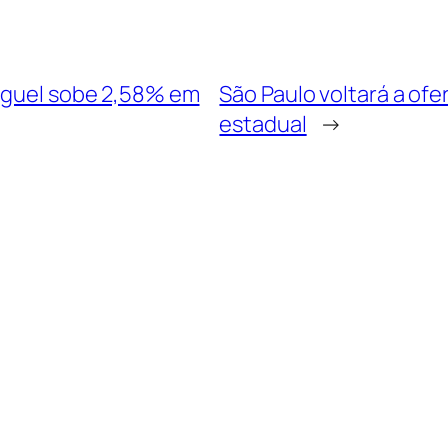
luguel sobe 2,58% em
São Paulo voltará a of
estadual
→