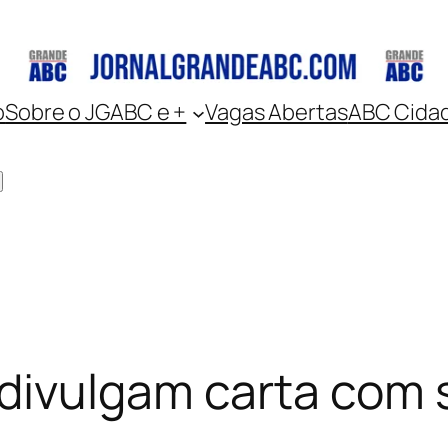
o
Sobre o JGABC e +
Vagas Abertas
ABC Cida
divulgam carta com 