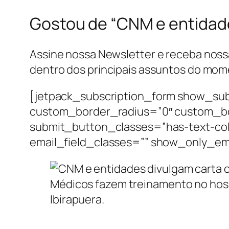
Gostou de “CNM e entidade
Assine nossa Newsletter e receba nossa
dentro dos principais assuntos do mom
[jetpack_subscription_form show_sub
custom_border_radius=”0″ custom_b
submit_button_classes=”has-text-col
email_field_classes=”” show_only_em
Médicos fazem treinamento no hosp
Ibirapuera.