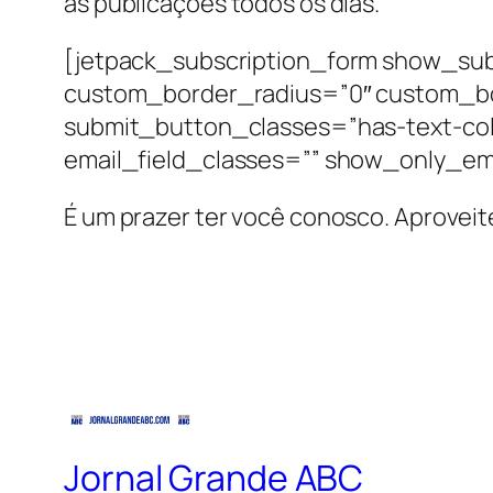
as publicações todos os dias.
[jetpack_subscription_form show_sub
custom_border_radius=”0″ custom_b
submit_button_classes=”has-text-col
email_field_classes=”” show_only_em
É um prazer ter você conosco. Aproveit
Jornal Grande ABC