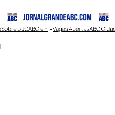
o
Sobre o JGABC e +
Vagas Abertas
ABC Cida