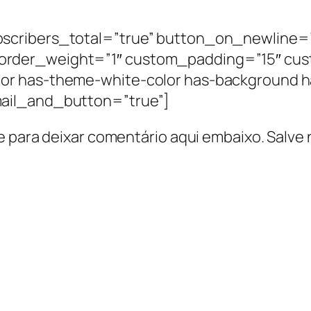
scribers_total=”true” button_on_newline=”
order_weight=”1″ custom_padding=”15″ cus
or has-theme-white-color has-background 
ail_and_button=”true”]
e para deixar comentário aqui embaixo. Salve 