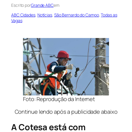
Escrito por
Grande ABC
em
ABC Cidades
, 
Notícias
, 
São Bernardo do Campo
, 
Todas as
Vagas
Foto: Reprodução da Internet
Continue lendo após a publicidade abaixo
A Cotesa está com