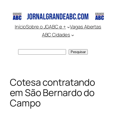
Pular
para
o
conteúdo
Início
Sobre o JGABC e +
Vagas Abertas
ABC Cidades
Pesquisar
Pesquisar
Cotesa contratando
em São Bernardo do
Campo