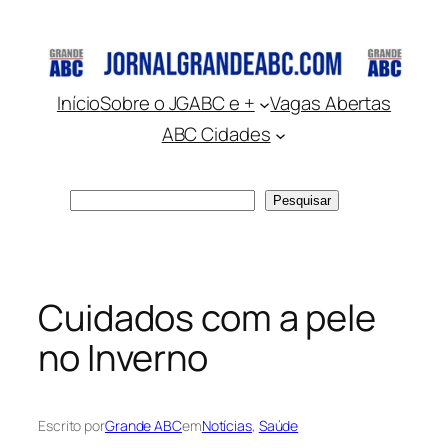
Pular
para
o
conteúdo
Início
Sobre o JGABC e +
Vagas Abertas
ABC Cidades
Pesquisar
Pesquisar
Cuidados com a pele
no Inverno
Escrito por
Grande ABC
em
Notícias
, 
Saúde