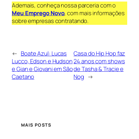
Ademais, conheça nossa parceria com o
Meu Emprego Novo
, com mais informações
sobre empresas contratando.
←
Boate Azul: Lucas
Casa do Hip Hop faz
Lucco, Edson e Hudson
24 anos com shows
e Gian e Giovani em São
de Tasha & Tracie e
Caetano
Nog
→
MAIS POSTS