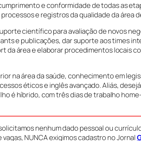
cumprimento e conformidade de todas as etapa
rocessos e registros da qualidade da área de
uporte científico para avaliação de novos ne
grants e publicações, dar suporte aos times i
ort da área e elaborar procedimentos locais 
ior na área da saúde, conhecimento em legis
essos éticos e inglês avançado. Aliás, dese
ho é híbrido, com três dias de trabalho home-o
solicitamos nenhum dado pessoal ou currículo
e vagas, NUNCA exigimos cadastro no Jornal
G