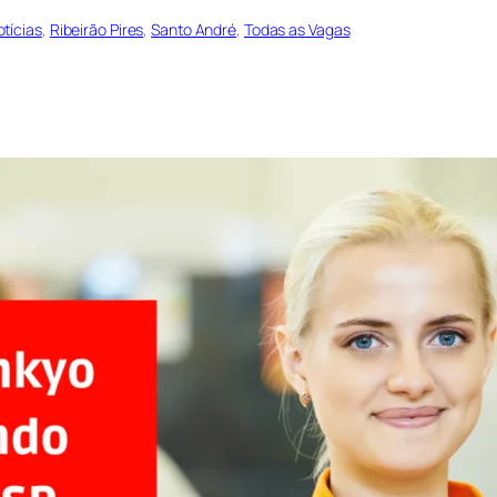
otícias
, 
Ribeirão Pires
, 
Santo André
, 
Todas as Vagas