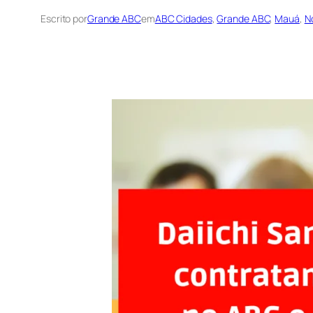
Escrito por
Grande ABC
em
ABC Cidades
, 
Grande ABC
, 
Mauá
, 
N