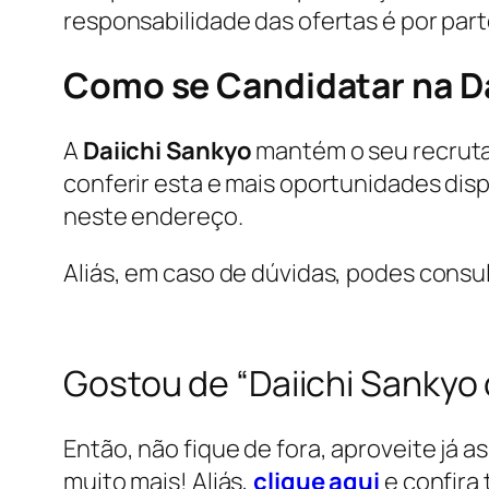
responsabilidade das ofertas é por par
Como se Candidatar na D
A
Daiichi Sankyo
mantém o seu recrutam
conferir esta e mais oportunidades di
neste endereço.
Aliás, em caso de dúvidas, podes consu
Gostou de “Daiichi Sanky
Então, não fique de fora, aproveite já a
muito mais! Aliás,
clique aqui
e confira 