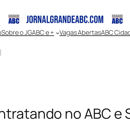
o
Sobre o JGABC e +
Vagas Abertas
ABC Cida
ontratando no ABC e 