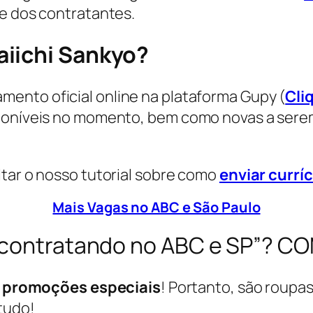
te dos contratantes.
aiichi Sankyo?
ento oficial online na plataforma Gupy (
Cli
sponíveis no momento, bem como novas a ser
ltar o nosso tutorial sobre como
enviar currí
Mais Vagas no ABC e São Paulo
o contratando no ABC e SP”? C
s
promoções especiais
! Portanto, são roupas
tudo!