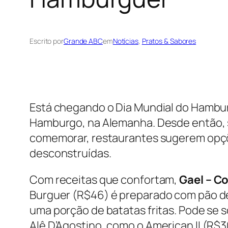
Escrito por
Grande ABC
em
Notícias
, 
Pratos & Sabores
Está chegando o Dia Mundial do Hambur
Hamburgo, na Alemanha. Desde então, s
comemorar, restaurantes sugerem opções
desconstruídas.
Com receitas que confortam,
Gael – C
Burguer
(R$46) é preparado com pão de
uma porção de batatas fritas. Pode se 
Alê D’Agostino, como o
American II
(R$30