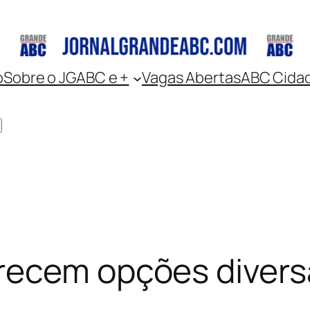
o
Sobre o JGABC e +
Vagas Abertas
ABC Cida
recem opções diversa