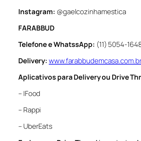
Instagram:
@gaelcozinhamestica
FARABBUD
Telefone e WhatssApp:
(11) 5054-164
Delivery:
www.farabbudemcasa.com.b
Aplicativos para Delivery ou Drive Th
– IFood
– Rappi
– UberEats