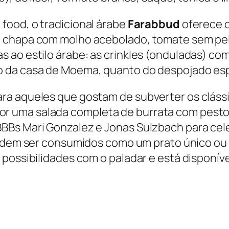
 food
, o tradicional árabe
Farabbud
oferece 
a chapa com molho acebolado, tomate sem pel
 ao estilo árabe: as crinkles (onduladas) co
o da casa de Moema, quanto do despojado esp
ra aqueles que gostam de subverter os cláss
 uma salada completa de burrata com pesto 
BBs Mari Gonzalez e Jonas Sulzbach para cele
podem ser consumidos como um prato único ou
possibilidades com o paladar e está disponíve