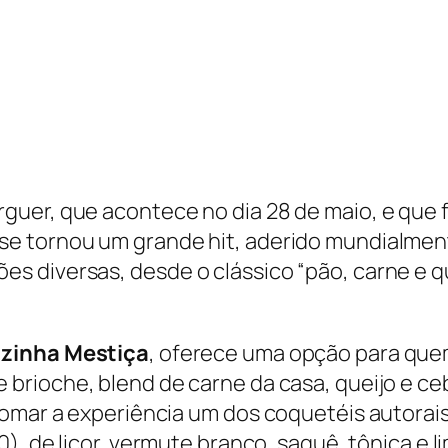
guer, que acontece no dia 28 de maio, e que
e tornou um grande hit, aderido mundialmente
 diversas, desde o clássico “pão, carne e qu
ozinha Mestiça
, oferece uma opção para quem
 brioche, blend de carne da casa, queijo e 
somar a experiência um dos coquetéis autorai
), de licor, vermute branco, saquê, tônica e li