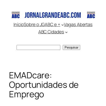
Pular
para
o
conteúdo
Início
Sobre o JGABC e +
Vagas Abertas
ABC Cidades
Pesquisar
Pesquisar
EMADcare:
Oportunidades de
Emprego