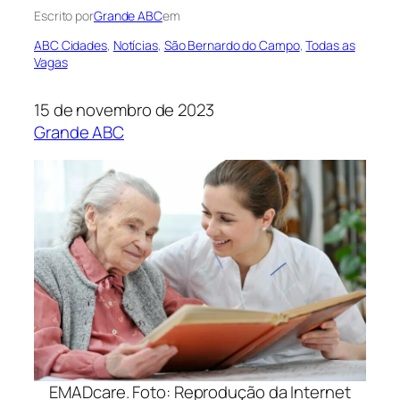
Escrito por
Grande ABC
em
ABC Cidades
, 
Notícias
, 
São Bernardo do Campo
, 
Todas as
Vagas
15 de novembro de 2023
Grande ABC
EMADcare. Foto: Reprodução da Internet