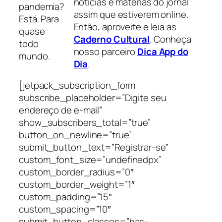
notícias e matérias do jornal
pandemia?
assim que estiverem online.
Está. Para
Então, aproveite e leia as
quase
Caderno Cultural
. Conheça
todo
nosso parceiro
Dica App do
mundo.
Dia
.
[jetpack_subscription_form
subscribe_placeholder=”Digite seu
endereço de e-mail”
show_subscribers_total=”true”
button_on_newline=”true”
submit_button_text=”Registrar-se”
custom_font_size=”undefinedpx”
custom_border_radius=”0″
custom_border_weight=”1″
custom_padding=”15″
custom_spacing=”10″
submit_button_classes=”has-