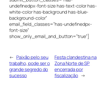
undefinedpx-font-size has-text-color has-
white-color has-background has-blue-
background-color”
email_field_classes=”has-undefinedpx-
font-size”
show_only_email_and_button=”true”]
←
Paixão pelo seu
Festa clandestina na
trabalho, pode ser o
Zona Norte de SP
grande segredo do
encerrada por
sucesso
fiscalização
→