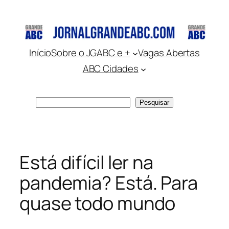
Pular
para
o
conteúdo
Início
Sobre o JGABC e +
Vagas Abertas
ABC Cidades
Pesquisar
Pesquisar
Está difícil ler na
pandemia? Está. Para
quase todo mundo