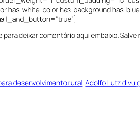
order_weight=”1″ custom_padding=”15″ cus
or has-white-color has-background has-blue
ail_and_button=”true”]
e para deixar comentário aqui embaixo. Salve 
 para desenvolvimento rural
Adolfo Lutz divul