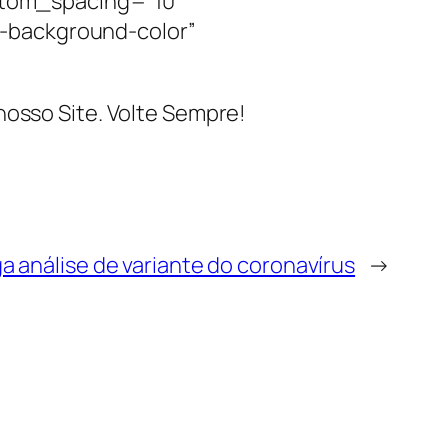
tom_spacing=”10″
-background-color”
nosso Site. Volte Sempre!
ga análise de variante do coronavírus
→