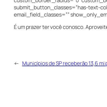
custom_border_radius=”0″ custom_b
submit_button_classes=”has-text-col
email_field_classes=”” show_only_em
É um prazer ter você conosco. Aproveit
←
Municípios de SP receberão 13,6 mi