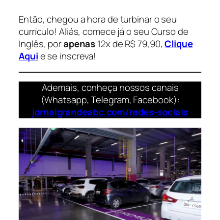
Então, chegou a hora de turbinar o seu
currículo! Aliás, comece já o seu Curso de
Inglês, por
apenas
12x de R$ 79,90,
Clique
Aqui
e se inscreva!
Ademais, conheça nossos canais
(Whatsapp, Telegram, Facebook):
jornalgrandeabc.com/redes-sociais