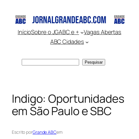
Pular
para
o
conteúdo
Início
Sobre o JGABC e +
Vagas Abertas
ABC Cidades
Pesquisar
Pesquisar
Indigo: Oportunidades
em São Paulo e SBC
Escrito por
Grande ABC
em