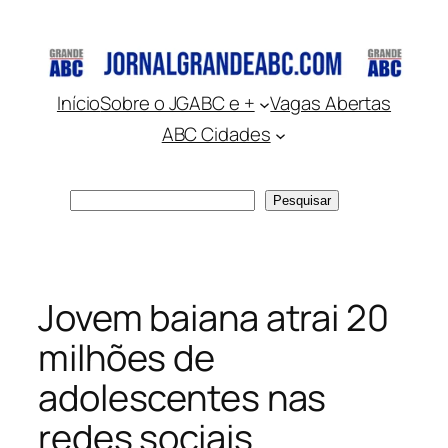
Pular
para
o
conteúdo
Início
Sobre o JGABC e +
Vagas Abertas
ABC Cidades
Pesquisar
Pesquisar
Jovem baiana atrai 20
milhões de
adolescentes nas
redes sociais