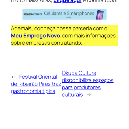
muito mais! Aliás,
clique aqui
e confira tudo!
Ademais, conheça nossa parceria com o
Meu Emprego Novo
, com mais informações
sobre empresas contratando.
Okupa Cultura
←
Festival Oriental
disponibiliza espaços
de Ribeirão Pires traz
para produtores
gastronomia típica
culturais
→