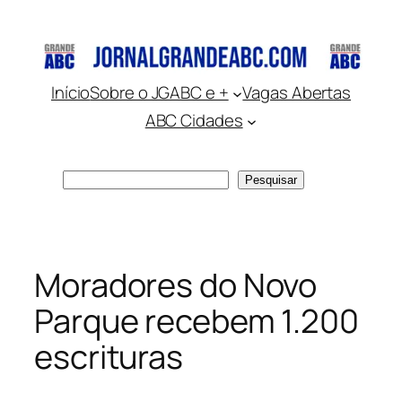
Pular
para
o
conteúdo
Início
Sobre o JGABC e +
Vagas Abertas
ABC Cidades
Pesquisar
Pesquisar
Moradores do Novo
Parque recebem 1.200
escrituras