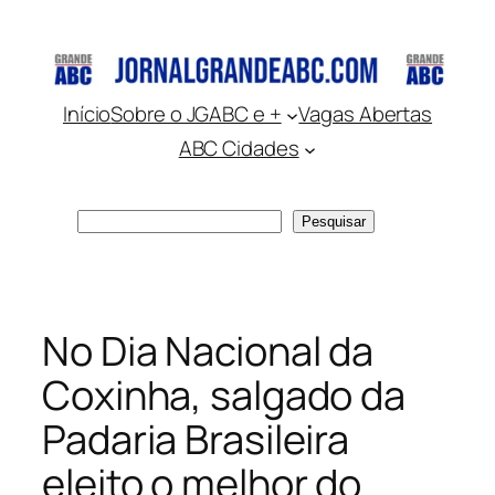
Pular
para
o
conteúdo
Início
Sobre o JGABC e +
Vagas Abertas
ABC Cidades
Pesquisar
Pesquisar
No Dia Nacional da
Coxinha, salgado da
Padaria Brasileira
eleito o melhor do