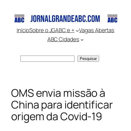
Pular
para
o
conteúdo
Início
Sobre o JGABC e +
Vagas Abertas
ABC Cidades
Pesquisar
Pesquisar
OMS envia missão à
China para identificar
origem da Covid-19