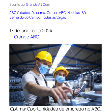
Escrito por
Grande ABC
em
ABC Cidades
, 
Diadema
, 
Grande ABC
, 
Notícias
, 
São
Bernardo do Campo
, 
Todas as Vagas
17 de janeiro de 2024
Grande ABC
Optima: Oportunidades de emprego no ABC.