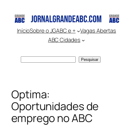
Pular
para
o
conteúdo
Início
Sobre o JGABC e +
Vagas Abertas
ABC Cidades
Pesquisar
Pesquisar
Optima:
Oportunidades de
emprego no ABC