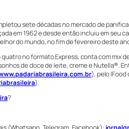
ompletou sete décadas no mercado de panifica
ançada em 1962 e desde então incluiu em seu c
melhor do mundo, no fim de fevereiro deste an
quatro no formato Express, conta com mix de
 sonhos de doce de leite, creme e Nutella®. En
www.padariabrasileira.com.br
), pelo IFood
iabrasileira
).
ira
?
is (Whatsapp, Telegram, Facebook):
jornalg