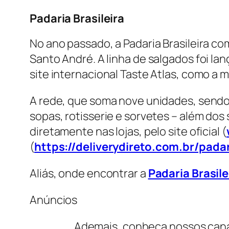
Padaria Brasileira
No ano passado, a Padaria Brasileira c
Santo André. A linha de salgados foi l
site internacional Taste Atlas, como a 
A rede, que soma nove unidades, sendo 
sopas, rotisserie e sorvetes – além dos
diretamente nas lojas, pelo site oficial (
(
https://deliverydireto.com.br/padar
Aliás, onde encontrar a
Padaria Brasile
Anúncios
Ademais, conheça nossos cana