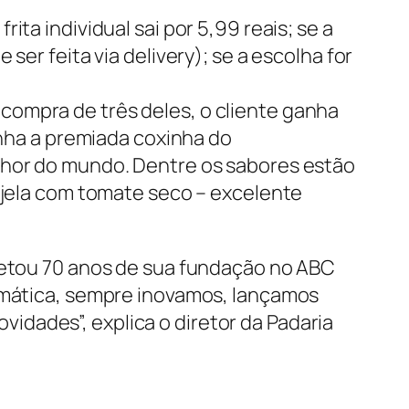
ta individual sai por 5,99 reais; se a
ser feita via delivery); se a escolha for
compra de três deles, o cliente ganha
anha a premiada coxinha do
elhor do mundo. Dentre os sabores estão
injela com tomate seco – excelente
pletou 70 anos de sua fundação no ABC
limática, sempre inovamos, lançamos
dades”, explica o diretor da Padaria