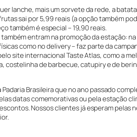
 lanche, mais um sorvete da rede, a batata fri
rutas sai por 5,99 reais (a opção também pode 
eço também é especial – 19,90 reais.
e também entram na promoção da estação: na 
s físicas como no delivery – faz parte da camp
lo site internacional Taste Atlas, como a m
a, costelinha de barbecue, catupiry e de ber
da Padaria Brasileira que no ano passado com
 pelas datas comemorativas ou pela estação c
ontos. Nossos clientes já esperam pelas novi
or.