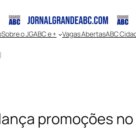
o
Sobre o JGABC e +
Vagas Abertas
ABC Cida
a lança promoções no