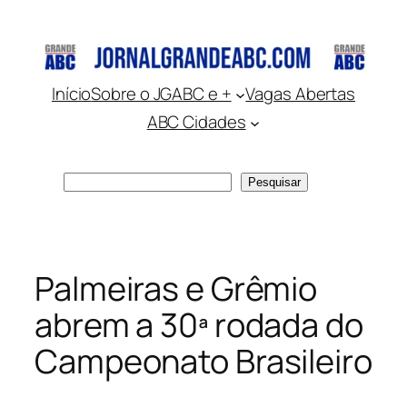
Pular
para
o
conteúdo
Início
Sobre o JGABC e +
Vagas Abertas
ABC Cidades
Pesquisar
Pesquisar
Palmeiras e Grêmio
abrem a 30ª rodada do
Campeonato Brasileiro