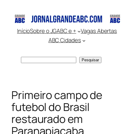
Pular
para
o
conteúdo
Início
Sobre o JGABC e +
Vagas Abertas
ABC Cidades
Pesquisar
Pesquisar
Primeiro campo de
futebol do Brasil
restaurado em
Paranapiacaba