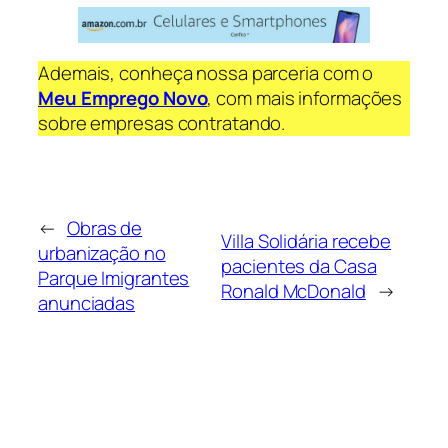
Ademais, conheça nossa parceria com o
Meu Emprego Novo
, com mais informações
sobre empresas contratando.
←
Obras de
Villa Solidária recebe
urbanização no
pacientes da Casa
Parque Imigrantes
Ronald McDonald
→
anunciadas