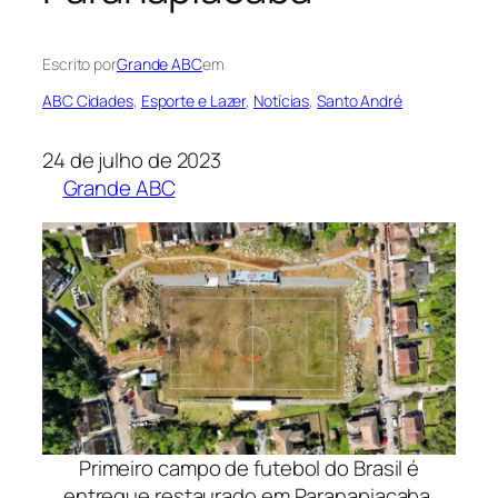
Escrito por
Grande ABC
em
ABC Cidades
, 
Esporte e Lazer
, 
Notícias
, 
Santo André
24 de julho de 2023
Grande ABC
Primeiro campo de futebol do Brasil é
entregue restaurado em Paranapiacaba.