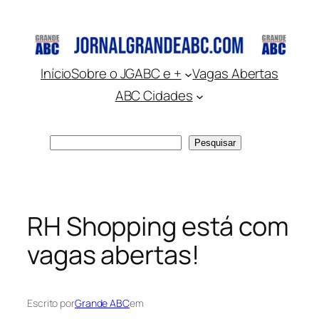
Pular
para
o
conteúdo
Início
Sobre o JGABC e +
Vagas Abertas
ABC Cidades
Pesquisar
Pesquisar
RH Shopping está com
vagas abertas!
Escrito por
Grande ABC
em