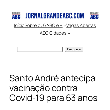
Pular
para
o
conteúdo
Início
Sobre o JGABC e +
Vagas Abertas
ABC Cidades
Pesquisar
Pesquisar
Santo André antecipa
vacinação contra
Covid-19 para 63 anos