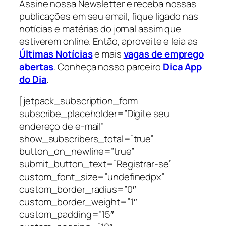
Assine nossa Newsletter e receba nossas
publicações em seu email, fique ligado nas
notícias e matérias do jornal assim que
estiverem online. Então, aproveite e leia as
Últimas Notícias
e mais
vagas de emprego
abertas
. Conheça nosso parceiro
Dica App
do Dia
.
[jetpack_subscription_form
subscribe_placeholder=”Digite seu
endereço de e-mail”
show_subscribers_total=”true”
button_on_newline=”true”
submit_button_text=”Registrar-se”
custom_font_size=”undefinedpx”
custom_border_radius=”0″
custom_border_weight=”1″
custom_padding=”15″