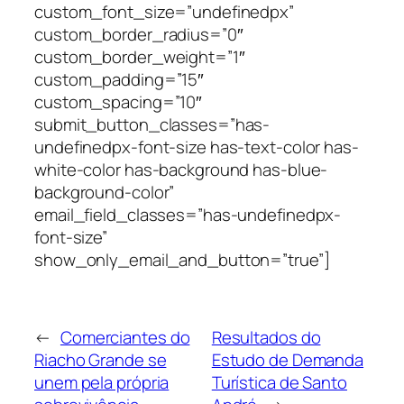
custom_font_size=”undefinedpx”
custom_border_radius=”0″
custom_border_weight=”1″
custom_padding=”15″
custom_spacing=”10″
submit_button_classes=”has-
undefinedpx-font-size has-text-color has-
white-color has-background has-blue-
background-color”
email_field_classes=”has-undefinedpx-
font-size”
show_only_email_and_button=”true”]
←
Comerciantes do
Resultados do
Riacho Grande se
Estudo de Demanda
unem pela própria
Turística de Santo