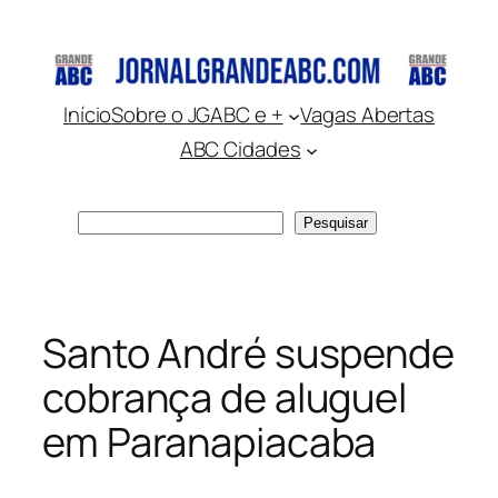
Pular
para
o
conteúdo
Início
Sobre o JGABC e +
Vagas Abertas
ABC Cidades
Pesquisar
Pesquisar
Santo André suspende
cobrança de aluguel
em Paranapiacaba