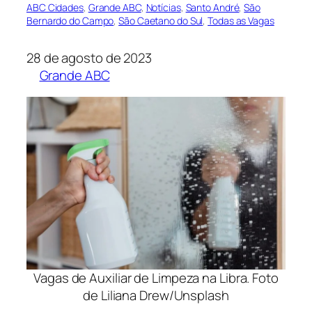
ABC Cidades
, 
Grande ABC
, 
Notícias
, 
Santo André
, 
São
Bernardo do Campo
, 
São Caetano do Sul
, 
Todas as Vagas
28 de agosto de 2023
Grande ABC
Vagas de Auxiliar de Limpeza na Libra. Foto
de Liliana Drew/Unsplash