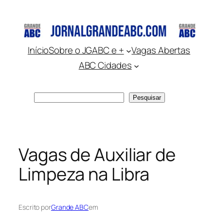
Pular
para
o
conteúdo
Início
Sobre o JGABC e +
Vagas Abertas
ABC Cidades
Pesquisar
Pesquisar
Vagas de Auxiliar de
Limpeza na Libra
Escrito por
Grande ABC
em