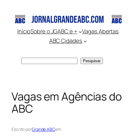
Pular
para
o
conteúdo
Início
Sobre o JGABC e +
Vagas Abertas
ABC Cidades
Pesquisar
Pesquisar
Vagas em Agências do
ABC
Escrito por
Grande ABC
em