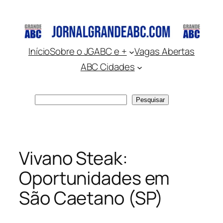
Pular
para
o
conteúdo
Início
Sobre o JGABC e +
Vagas Abertas
ABC Cidades
Pesquisar
Pesquisar
Vivano Steak:
Oportunidades em
São Caetano (SP)