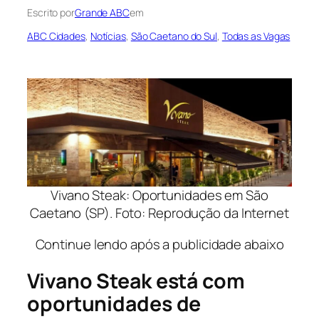
Escrito por
Grande ABC
em
ABC Cidades
, 
Notícias
, 
São Caetano do Sul
, 
Todas as Vagas
Vivano Steak: Oportunidades em São
Caetano (SP). Foto: Reprodução da Internet
Continue lendo após a publicidade abaixo
Vivano Steak está com
oportunidades de