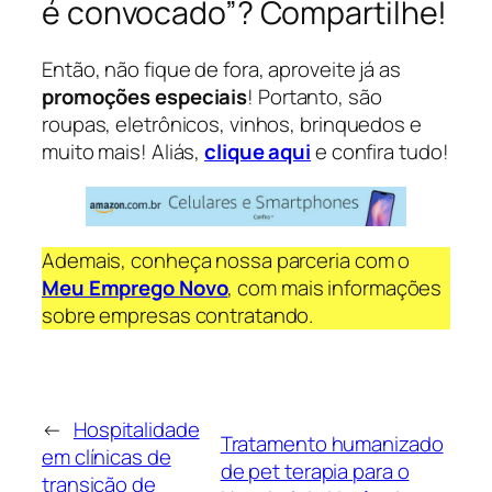
é convocado”? Compartilhe!
Então, não fique de fora, aproveite já as
promoções especiais
! Portanto, são
roupas, eletrônicos, vinhos, brinquedos e
muito mais! Aliás,
clique aqui
e confira tudo!
Ademais, conheça nossa parceria com o
Meu Emprego Novo
, com mais informações
sobre empresas contratando.
←
Hospitalidade
Tratamento humanizado
em clínicas de
de pet terapia para o
transição de