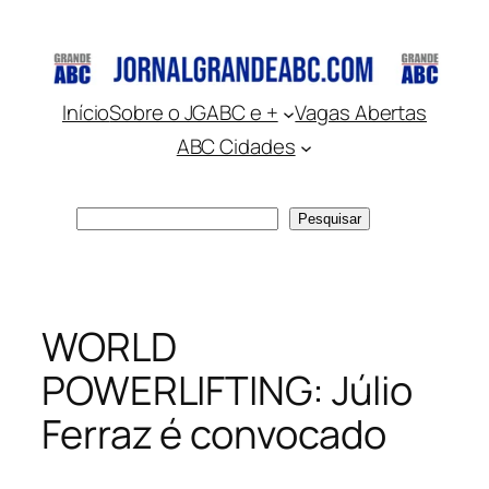
Pular
para
o
conteúdo
Início
Sobre o JGABC e +
Vagas Abertas
ABC Cidades
Pesquisar
Pesquisar
WORLD
POWERLIFTING: Júlio
Ferraz é convocado