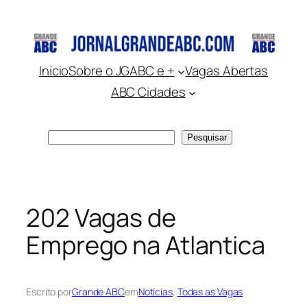
Pular
para
o
conteúdo
Início
Sobre o JGABC e +
Vagas Abertas
ABC Cidades
Pesquisar
Pesquisar
202 Vagas de
Emprego na Atlantica
Escrito por
Grande ABC
em
Notícias
, 
Todas as Vagas