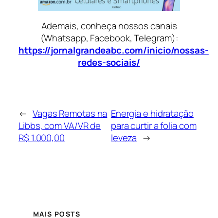
Ademais, conheça nossos canais
(Whatsapp, Facebook, Telegram):
https://jornalgrandeabc.com/inicio/nossas-
redes-sociais/
←
Vagas Remotas na
Energia e hidratação
Libbs, com VA/VR de
para curtir a folia com
R$ 1.000,00
leveza
→
MAIS POSTS