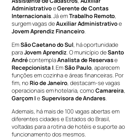
Assistente de Cadastros
,
Auxiliar
Administrativo
e
Gerente de Contas
Internacionais
. Já em
Trabalho Remoto
,
surgem vagas de
Auxiliar Administrativo
e
Jovem Aprendiz Financeiro
.
Em
São Caetano do Sul
, há oportunidade
para
Jovem Aprendiz
. O município de
Santo
André
contempla
Analista de Reservas
e
Recepcionista I
. Em
São Paulo
, aparecem
funções em cozinha e áreas financeiras. Por
fim, no
Rio de Janeiro
, destacam-se vagas
operacionais em hotelaria, como
Camareira
,
Garçom I
e
Supervisora de Andares
.
Ademais, há mais de 100 vagas abertas em
diferentes cidades e Estados do Brasil,
voltadas para a rotina de hotéis e suporte ao
funcionamento dos mesmos.