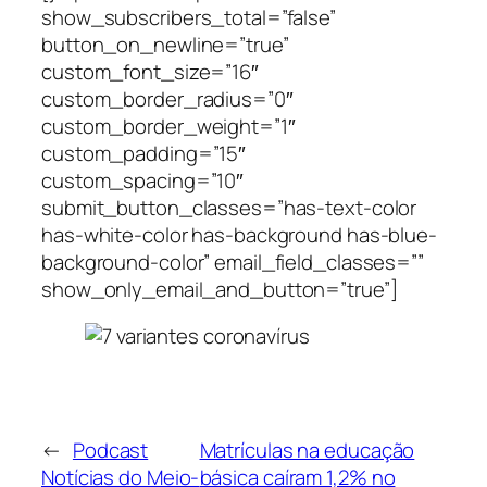
show_subscribers_total=”false”
button_on_newline=”true”
custom_font_size=”16″
custom_border_radius=”0″
custom_border_weight=”1″
custom_padding=”15″
custom_spacing=”10″
submit_button_classes=”has-text-color
has-white-color has-background has-blue-
background-color” email_field_classes=””
show_only_email_and_button=”true”]
←
Podcast
Matrículas na educação
Notícias do Meio-
básica caíram 1,2% no