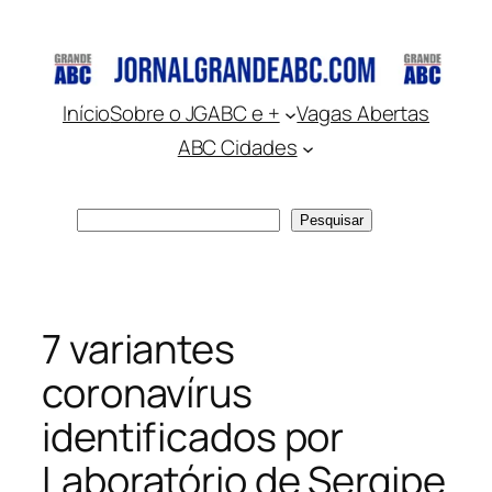
Pular
para
o
conteúdo
Início
Sobre o JGABC e +
Vagas Abertas
ABC Cidades
Pesquisar
Pesquisar
7 variantes
coronavírus
identificados por
Laboratório de Sergipe