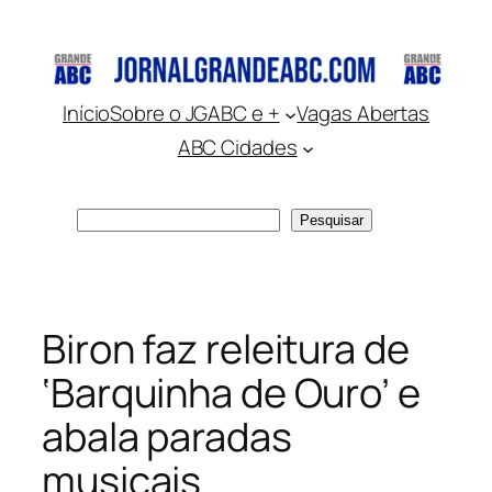
Pular
para
o
conteúdo
Início
Sobre o JGABC e +
Vagas Abertas
ABC Cidades
Pesquisar
Pesquisar
Biron faz releitura de
‘Barquinha de Ouro’ e
abala paradas
musicais