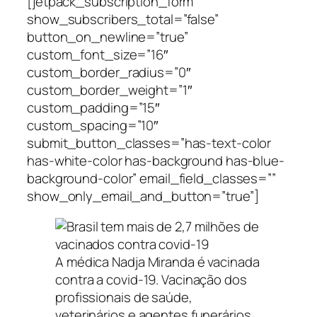
[jetpack_subscription_form
show_subscribers_total=”false”
button_on_newline=”true”
custom_font_size=”16″
custom_border_radius=”0″
custom_border_weight=”1″
custom_padding=”15″
custom_spacing=”10″
submit_button_classes=”has-text-color
has-white-color has-background has-blue-
background-color” email_field_classes=””
show_only_email_and_button=”true”]
A médica Nadja Miranda é vacinada
contra a covid-19. Vacinação dos
profissionais de saúde,
veterinários e agentes funerários