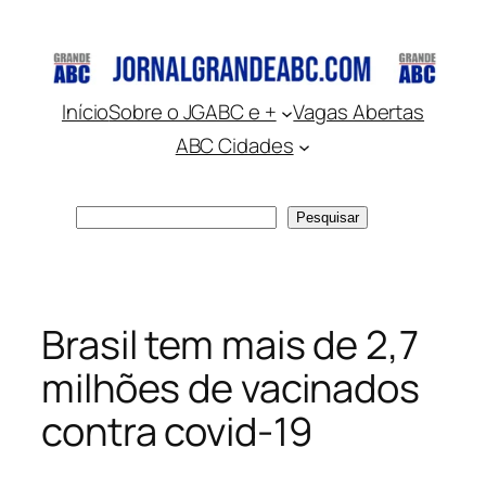
Pular
para
o
conteúdo
Início
Sobre o JGABC e +
Vagas Abertas
ABC Cidades
Pesquisar
Pesquisar
Brasil tem mais de 2,7
milhões de vacinados
contra covid-19