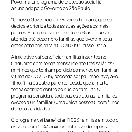
Povo, maior programa de proteção social já
anunciado pelo Governo de São Paulo.
“O nosso Governo é um Governo humano, que se
dedica e prioriza todas as suas ações aos mais
pobres. É um programa inédito no Brasil, que vai
atender até dezembro famílias que tiveram seus
entes perdidos para a COVID-19 “, disse Doria.
A iniciativa vai beneficiar famílias inscritas no
CadÚnico com renda mensal de até três salários-
mínimos que tenham perdido ao menos um familiar
vítima de COVID-19, podendo ser pai, mãe, avô, avó,
filho, filha ou outro parente, desde que a morte
tenha ocorrido dentro do núcleo familiar. O
programa considera todas as estruturas familiares,
exceto a unifamiliar (uma única pessoa), com filhos
de todas as idades.
O programa vai beneficiar 11.026 famílias em todo o
estado, com 11.143 auxílios, totalizando repasse