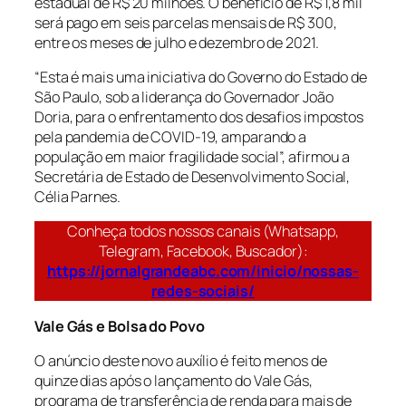
estadual de R$ 20 milhões. O benefício de R$ 1,8 mil
será pago em seis parcelas mensais de R$ 300,
entre os meses de julho e dezembro de 2021.
“Esta é mais uma iniciativa do Governo do Estado de
São Paulo, sob a liderança do Governador João
Doria, para o enfrentamento dos desafios impostos
pela pandemia de COVID-19, amparando a
população em maior fragilidade social”, afirmou a
Secretária de Estado de Desenvolvimento Social,
Célia Parnes.
Conheça todos nossos canais (Whatsapp,
Telegram, Facebook, Buscador):
https://jornalgrandeabc.com/inicio/nossas-
redes-sociais/
Vale Gás e Bolsa do Povo
O anúncio deste novo auxílio é feito menos de
quinze dias após o lançamento do Vale Gás,
programa de transferência de renda para mais de