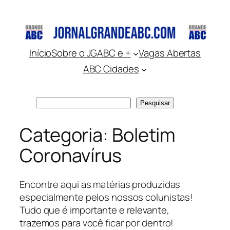
Pular
para
o
conteúdo
Início
Sobre o JGABC e +
Vagas Abertas
ABC Cidades
Pesquisar
Pesquisar
Categoria:
Boletim
Coronavírus
Encontre aqui as matérias produzidas
especialmente pelos nossos colunistas!
Tudo que é importante e relevante,
trazemos para você ficar por dentro!