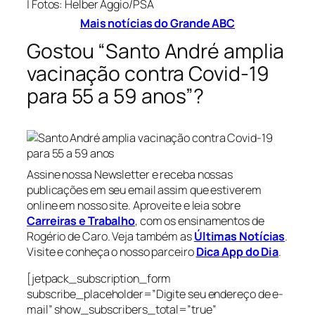
| Fotos: Helber Aggio/PSA
Mais notícias do Grande ABC
Gostou “Santo André amplia
vacinação contra Covid-19
para 55 a 59 anos”?
Assine nossa Newsletter e receba nossas
publicações em seu email assim que estiverem
online em nosso site. Aproveite e leia sobre
Carreiras e Trabalho
, com os ensinamentos de
Rogério de Caro. Veja também as
Últimas Notícias
.
Visite e conheça o nosso parceiro
Dica App do Dia
.
[jetpack_subscription_form
subscribe_placeholder=”Digite seu endereço de e-
mail” show_subscribers_total=”true”