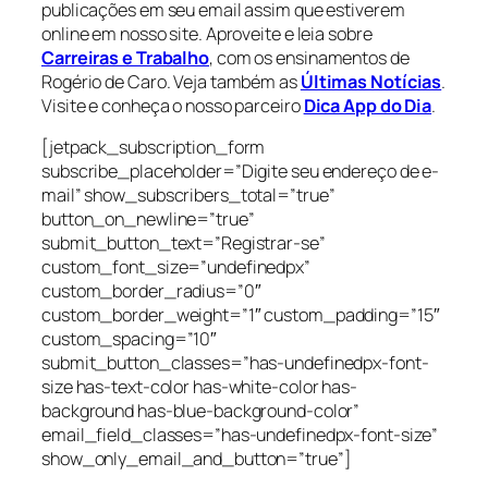
publicações em seu email assim que estiverem
online em nosso site. Aproveite e leia sobre
Carreiras e Trabalho
, com os ensinamentos de
Rogério de Caro. Veja também as
Últimas Notícias
.
Visite e conheça o nosso parceiro
Dica App do Dia
.
[jetpack_subscription_form
subscribe_placeholder=”Digite seu endereço de e-
mail” show_subscribers_total=”true”
button_on_newline=”true”
submit_button_text=”Registrar-se”
custom_font_size=”undefinedpx”
custom_border_radius=”0″
custom_border_weight=”1″ custom_padding=”15″
custom_spacing=”10″
submit_button_classes=”has-undefinedpx-font-
size has-text-color has-white-color has-
background has-blue-background-color”
email_field_classes=”has-undefinedpx-font-size”
show_only_email_and_button=”true”]