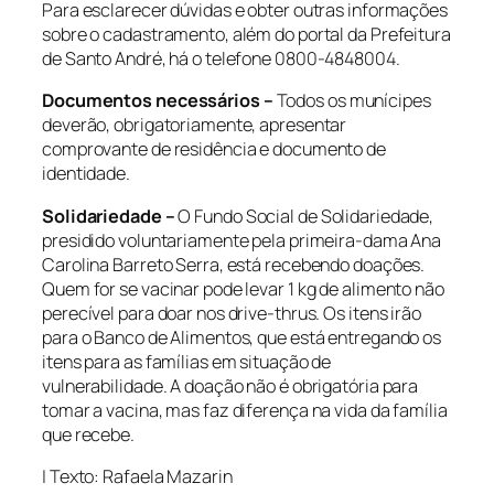
Para esclarecer dúvidas e obter outras informações
sobre o cadastramento, além do portal da Prefeitura
de Santo André, há o telefone 0800-4848004.
Documentos necessários –
Todos os munícipes
deverão, obrigatoriamente, apresentar
comprovante de residência e documento de
identidade.
Solidariedade –
O Fundo Social de Solidariedade,
presidido voluntariamente pela primeira-dama Ana
Carolina Barreto Serra, está recebendo doações.
Quem for se vacinar pode levar 1 kg de alimento não
perecível para doar nos drive-thrus. Os itens irão
para o Banco de Alimentos, que está entregando os
itens para as famílias em situação de
vulnerabilidade. A doação não é obrigatória para
tomar a vacina, mas faz diferença na vida da família
que recebe.
| Texto: Rafaela Mazarin