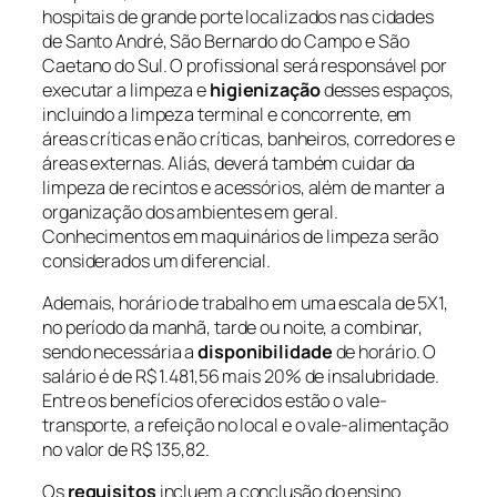
hospitais de grande porte localizados nas cidades
de Santo André, São Bernardo do Campo e São
Caetano do Sul. O profissional será responsável por
executar a limpeza e
higienização
desses espaços,
incluindo a limpeza terminal e concorrente, em
áreas críticas e não críticas, banheiros, corredores e
áreas externas. Aliás, deverá também cuidar da
limpeza de recintos e acessórios, além de manter a
organização dos ambientes em geral.
Conhecimentos em maquinários de limpeza serão
considerados um diferencial.
Ademais, horário de trabalho em uma escala de 5X1,
no período da manhã, tarde ou noite, a combinar,
sendo necessária a
disponibilidade
de horário. O
salário é de R$ 1.481,56 mais 20% de insalubridade.
Entre os benefícios oferecidos estão o vale-
transporte, a refeição no local e o vale-alimentação
no valor de R$ 135,82.
Os
requisitos
incluem a conclusão do ensino