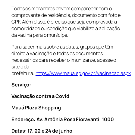
Todos os moradores devem comparecer com o
comprovante de residência, documento com foto e
CPF. Além disso, é preciso que seja comprovada a
comorbidade ou condição que viabilize a aplicação
da vacina para o munícipe.
Para saber mais sobre as datas, grupos que têm
direito a vacinação e todos os documentos
necessários para receber o imunizante, acesse o
site o da
prefeitura:
https://www.maua.sp.gov.br/vacinacao.aspx
Serviço:
Vacinação contra a Covid
Mauá Plaza Shopping
Endereço:
Av. Antônia Rosa Fioravanti, 1000
Datas: 17, 22 e 24 de junho