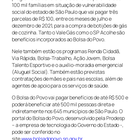
100 mil famílias em situação de vulnerabilidade
social do estado de São Paulo que vai pagar três
parcelas de R$ 100, entre os meses de julho e
dezembro de 2021, para a compra de botijões de gás
de cozinha. Tanto o Vale Gás como o SP Acolhe são
benefícios incorporados ao Bolsa do Povo.
Nele também estão os programas Renda Cidadã,
Via Rápida, Bolsa-Trabalho, Ação Jovem, Bolsa
Talento Esportivo e o auxílio-moradia emergencial
(Aluguel Social). Também estão previstas
contratações de mães e pais nas escolas, além de
agentes de apoio para os serviços de saúde.
O Bolsa do Povo vai pagar benefícios de até R$ 500 e
poderá beneficiar até 500 mil pessoas direta e
indiretamente nos 645 municípios de São Paulo. O
portal do Bolsa do Povo, desenvolvido pela Prodesp
– a empresa de tecnologia do Governo do Estado -,
pode ser conferido no
site
www.bolsadopovo.sp.gov.br
.