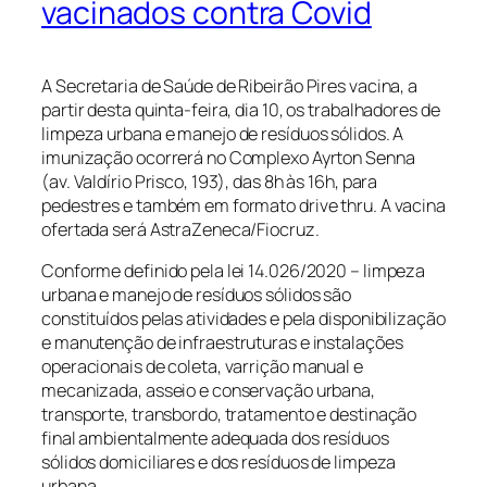
vacinados contra Covid
A Secretaria de Saúde de Ribeirão Pires vacina, a
partir desta quinta-feira, dia 10, os trabalhadores de
limpeza urbana e manejo de resíduos sólidos. A
imunização ocorrerá no Complexo Ayrton Senna
(av. Valdírio Prisco, 193), das 8h às 16h, para
pedestres e também em formato drive thru. A vacina
ofertada será AstraZeneca/Fiocruz.
Conforme definido pela lei 14.026/2020 – limpeza
urbana e manejo de resíduos sólidos são
constituídos pelas atividades e pela disponibilização
e manutenção de infraestruturas e instalações
operacionais de coleta, varrição manual e
mecanizada, asseio e conservação urbana,
transporte, transbordo, tratamento e destinação
final ambientalmente adequada dos resíduos
sólidos domiciliares e dos resíduos de limpeza
urbana.