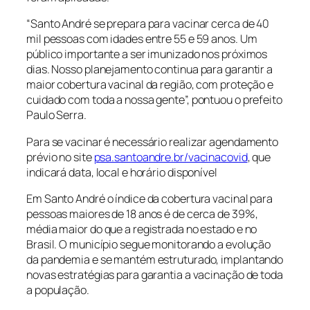
“Santo André se prepara para vacinar cerca de 40
mil pessoas com idades entre 55 e 59 anos. Um
público importante a ser imunizado nos próximos
dias. Nosso planejamento continua para garantir a
maior cobertura vacinal da região, com proteção e
cuidado com toda a nossa gente”, pontuou o prefeito
Paulo Serra.
Para se vacinar é necessário realizar agendamento
prévio no site
psa.santoandre.br/vacinacovid
, que
indicará data, local e horário disponível
Em Santo André o índice da cobertura vacinal para
pessoas maiores de 18 anos é de cerca de 39%,
média maior do que a registrada no estado e no
Brasil. O município segue monitorando a evolução
da pandemia e se mantém estruturado, implantando
novas estratégias para garantia a vacinação de toda
a população.