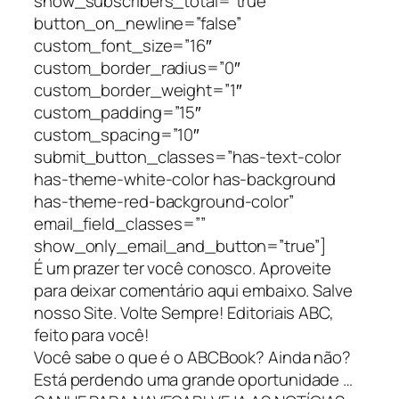
show_subscribers_total=”true”
button_on_newline=”false”
custom_font_size=”16″
custom_border_radius=”0″
custom_border_weight=”1″
custom_padding=”15″
custom_spacing=”10″
submit_button_classes=”has-text-color
has-theme-white-color has-background
has-theme-red-background-color”
email_field_classes=””
show_only_email_and_button=”true”]
É um prazer ter você conosco. Aproveite
para deixar comentário aqui embaixo. Salve
nosso Site. Volte Sempre! Editoriais ABC,
feito para você!
Você sabe o que é o ABCBook? Ainda não?
Está perdendo uma grande oportunidade …