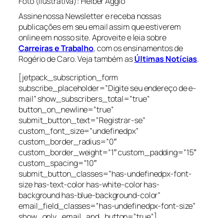
Foto (ilustrativa): Helber Aggio
Assine nossa Newsletter e receba nossas
publicações em seu email assim que estiverem
online em nosso site. Aproveite e leia sobre
Carreiras e Trabalho
, com os ensinamentos de
Rogério de Caro. Veja também as
Últimas Notícias
.
[jetpack_subscription_form
subscribe_placeholder=”Digite seu endereço de e-
mail” show_subscribers_total=”true”
button_on_newline=”true”
submit_button_text=”Registrar-se”
custom_font_size=”undefinedpx”
custom_border_radius=”0″
custom_border_weight=”1″ custom_padding=”15″
custom_spacing=”10″
submit_button_classes=”has-undefinedpx-font-
size has-text-color has-white-color has-
background has-blue-background-color”
email_field_classes=”has-undefinedpx-font-size”
show_only_email_and_button=”true”]