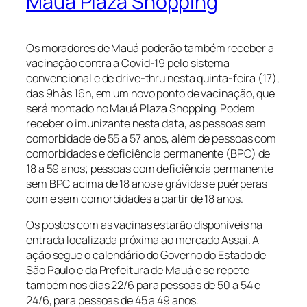
Mauá Plaza Shopping
Os moradores de Mauá poderão também receber a
vacinação contra a Covid-19 pelo sistema
convencional e de drive-thru nesta quinta-feira (17),
das 9h às 16h, em um novo ponto de vacinação, que
será montado no Mauá Plaza Shopping. Podem
receber o imunizante nesta data, as pessoas sem
comorbidade de 55 a 57 anos, além de pessoas com
comorbidades e deficiência permanente (BPC) de
18 a 59 anos; pessoas com deficiência permanente
sem BPC acima de 18 anos e grávidas e puérperas
com e sem comorbidades a partir de 18 anos.
Os postos com as vacinas estarão disponíveis na
entrada localizada próxima ao mercado Assaí. A
ação segue o calendário do Governo do Estado de
São Paulo e da Prefeitura de Mauá e se repete
também nos dias 22/6 para pessoas de 50 a 54 e
24/6, para pessoas de 45 a 49 anos.