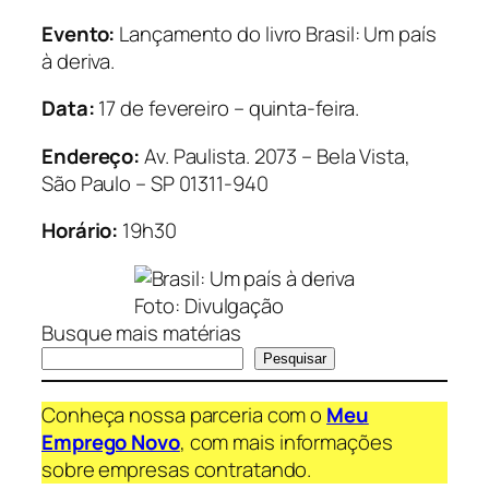
Evento:
Lançamento do livro Brasil: Um país
à deriva.
Data:
17 de fevereiro – quinta-feira.
Endereço:
Av. Paulista. 2073 – Bela Vista,
São Paulo – SP 01311-940
Horário:
19h30
Foto: Divulgação
Busque mais matérias
Pesquisar
Conheça nossa parceria com o
Meu
Emprego Novo
, com mais informações
sobre empresas contratando.