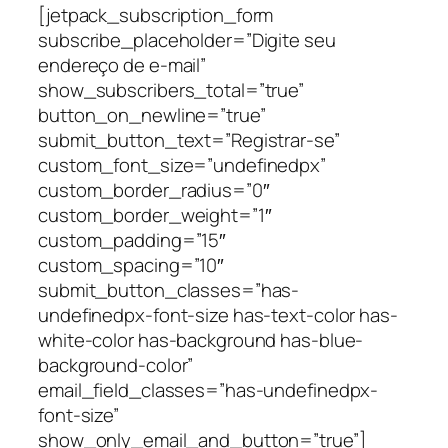
[jetpack_subscription_form
subscribe_placeholder=”Digite seu
endereço de e-mail”
show_subscribers_total=”true”
button_on_newline=”true”
submit_button_text=”Registrar-se”
custom_font_size=”undefinedpx”
custom_border_radius=”0″
custom_border_weight=”1″
custom_padding=”15″
custom_spacing=”10″
submit_button_classes=”has-
undefinedpx-font-size has-text-color has-
white-color has-background has-blue-
background-color”
email_field_classes=”has-undefinedpx-
font-size”
show_only_email_and_button=”true”]