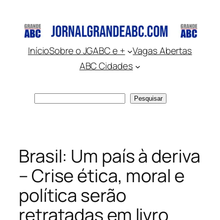
Pular
para
o
conteúdo
Início
Sobre o JGABC e +
Vagas Abertas
ABC Cidades
Pesquisar
Pesquisar
Brasil: Um país à deriva
– Crise ética, moral e
política serão
retratadas em livro