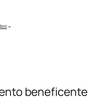
des
evento beneficente