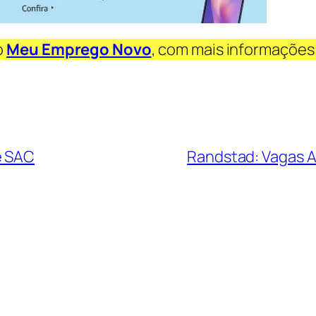
o
Meu Emprego Novo
, com mais informações
e SAC
Randstad: Vagas A