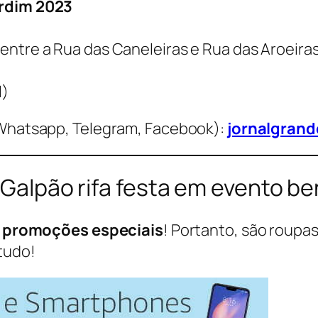
ardim 2023
 entre a Rua das Caneleiras e Rua das Aroeira
l)
Whatsapp, Telegram, Facebook):
jornalgran
s Galpão rifa festa em evento b
s
promoções especiais
! Portanto, são roupas
tudo!