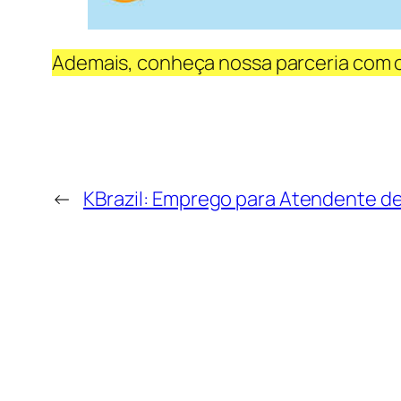
Ademais, conheça nossa parceria com 
←
KBrazil: Emprego para Atendente d