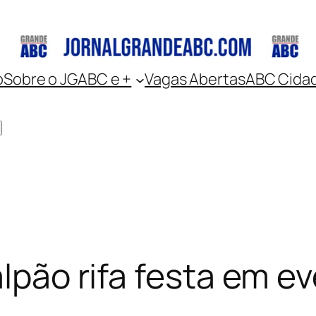
o
Sobre o JGABC e +
Vagas Abertas
ABC Cida
alpão rifa festa em 